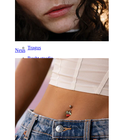
Clip-on
Labret
Tong
Neus
Tragus
Neus
Recht staafje
Rook
Daith
Hoefijzer
Ring
Gereedschappen
Gebogen staafje
Oorlel