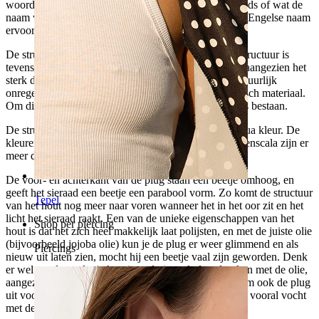
woord vertaald zou moeten worden naar het Nederlands of wat de
naam van deze houtsoort is, daarom gebruiken wij de Engelse naam
ervoor.
De structuur van deze houtsoort is heel uniek. Deze structuur is
tevens ook de aanleiding voor de naam van het hout, aangezien het
sterk doet denken aan een slangenhuid. Er kunnen natuurlijk
onregelmatigheden in zitten, het is immers een organisch materiaal.
Om die reden zullen er ook nooit twee identieke plugs bestaan.
De structuur bestaat uit golvende lijnen die variëren qua kleur. De
kleuren zijn rood/bruin en aan het einde van het kleurenscala zijn er
meer donkerbruine en zwarte nuancen.
De voor- en achterkant van de plug staan een beetje omhoog, en
geeft het sieraad een beetje een parabool vorm. Zo komt de structuur
Tepel
van het hout nog meer naar voren wanneer het in het oor zit en het
licht het sieraad raakt. Een van de unieke eigenschappen van het
Shop per piercing
hout is dat het zich heel makkelijk laat polijsten, en met de juiste olie
(bijvoorbeeld jojoba olie) kun je de plug er weer glimmend en als
Piercings
nieuw uit laten zien, mocht hij een beetje vaal zijn geworden. Denk
er wel goed aan dat je het sieraad niet zult doordrenken met de olie,
aangezien het een organisch materiaal is. Neem daarom ook de plug
uit voordat je in bad stapt - vermijd over het algemeen vooral vocht
met deze plug.