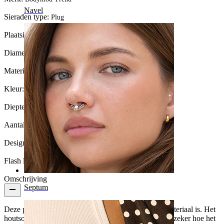
Navel
Sieraden type:
Plug
Plaatsing:
Stretching
Diameter van de stretch:
8 mm.
Materiaal:
Hout
Kleur:
Bruin
Diepte:
11.5 mm.
Aantal eenheden:
1
Design:
Simple
Flash label:
3 voor 2
Omschrijving
Septum
Deze plug is gemaakt van hout, wat een organisch materiaal is. Het
houtsoort is snakewood. Wij zijn echter niet helemaal zeker hoe het