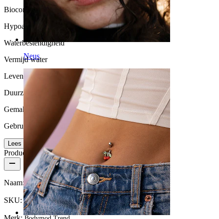
Biocompatibiliteit
Hypoallergeen
Waterbestendigheid
Neus
Vermijd water
Levensduur
Duurzaam
Gemak van gebruik
Gebruikersvriendelijk
Lees meer
Productdetails
Naam:
Plug uit snakewood
SKU:
Plug-97
Merk:
Bodymod Trend