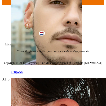
Netherlands
Privacybeleid
Cookie Instellingen
*Tools & aftercare maken geen deel uit van de huidige promotie.
Copyright © 2026 | Bodymod | Blue Monkeys In Space Ltd. | C 94794 | MT26944223 |
Clip-on
3.1.5