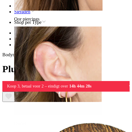
Home
Sieraden
Oor piercings
Shop per Type
Stretching
Plugs & tunnels
Plug uit snakewood
Bodymod Trend
Plug uit snakewood
Koop 3, betaal voor 2 – eindigt over
14h 44m 28s
Oorlel