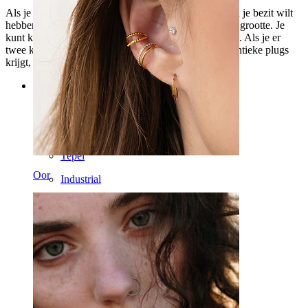
Als je dus graag deze mooie plug van exotisch hout in je bezit wilt
hebben, begin dan met het selecteren van je gewenste grootte. Je
kunt kiezen uit groottes vanaf 8 mm tot en met 25 mm. Als je er
twee koopt, denk er dan wel aan dat je nooit twee identieke plugs
krijgt, ondanks dat ze van dezelfde grootte zijn.
Categorieën
Navel
Lip
Tepel
Oor
Industrial
Dermal
Helix
Oor
Septum
14k Goud