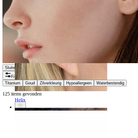
Sluiten
Filters
Titanium
Goud
Zilverkleurig
Hypoallergeen
Waterbestendig
125 items gevonden
Helix