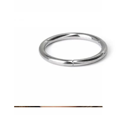
Navel
Septum