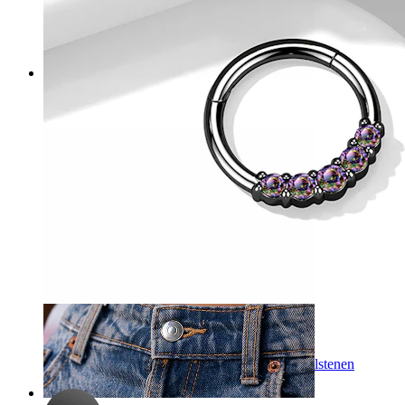
Neus
-15%
3 voor 2
Bodymod Trend
Scharnier ring van chirurgisch staal met vijf edelstenen
16,92 €
19,90 €