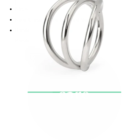
Nieuw
Koop 4, betaal 3
Shop Bodymod Moments
Brands
Brands