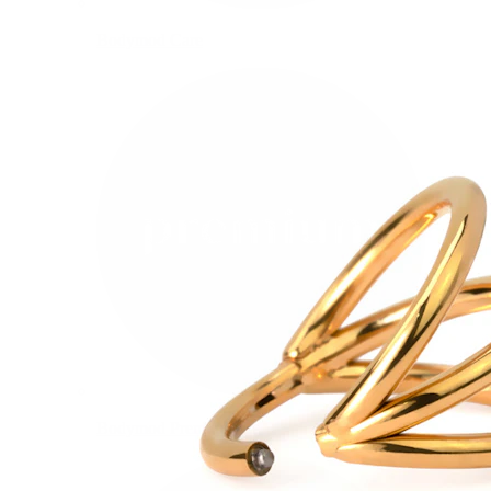
Bodymod Care
Bodymod Premium