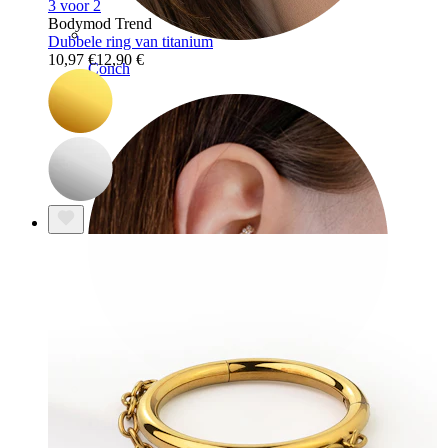
3 voor 2
Bodymod Trend
Dubbele ring van titanium
10,97 €
12,90 €
Conch
Daith