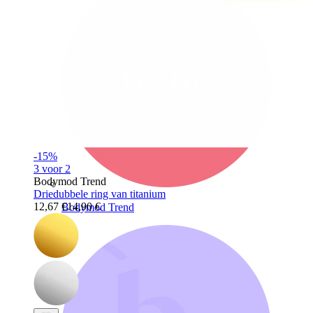
-15%
3 voor 2
Bodymod Trend
Driedubbele ring van titanium
12,67 €
14,90 €
Bodymod Trend