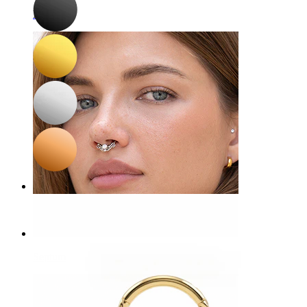
Navel
Septum