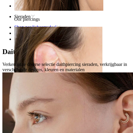
Home
Sieraden
Oor piercings
Shop per lichaamsdeel
Oor
Daith
Daith piercing sieraden
Verken onze diverse selectie daithpiercing sieraden, verkrijgbaar in
verschillende designs, kleuren en materialen
Oorlel