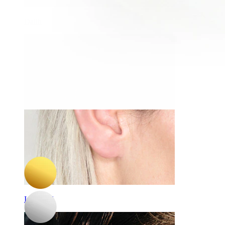
Daith
-15%
3 voor 2
Bodymod Premium
Titanium ring met hartsteentje
16,92 €
19,90 €
Industrial