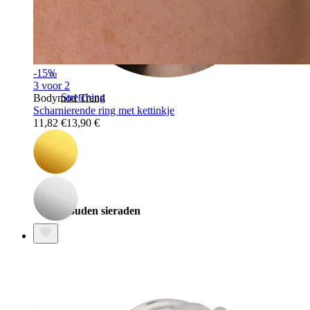
-15%
3 voor 2
Stretching
Bodymod Trend
Scharnierende ring met kettinkje
11,82 €
13,90 €
14k gouden sieraden
Shop Titanium