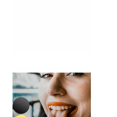
Lip
-15%
3 voor 2
Bodymod Premium
Titanium segment ring met scharnier
9,27 €
10,90 €