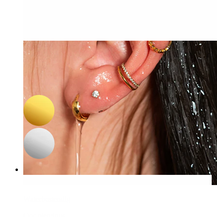
-15%
3 voor 2
NIEUW
Bodymod Trend
Titanium ring met steentjes aan de voorkant
29,67 €
34,90 €
Waterbestendig
Oor piercings