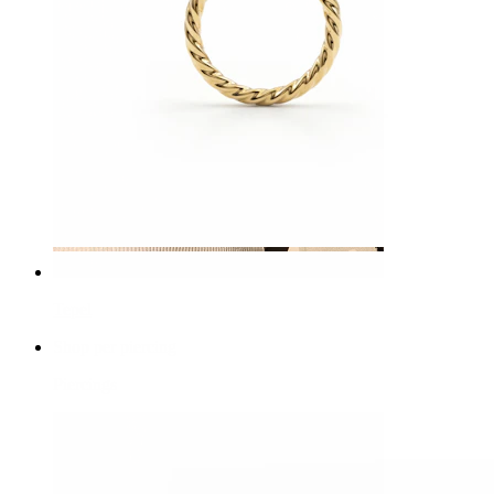
Tepel
Shop per piercing
Piercings