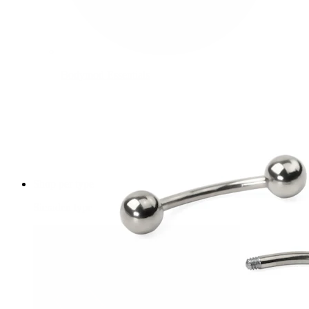
Bodymod Essentials
Koop 4, betaal 3
Shop per type
Sieraden type