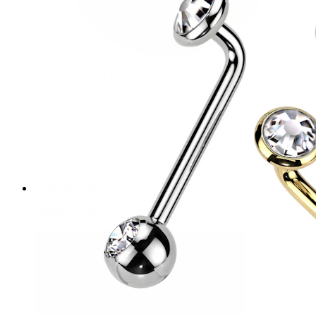
Bodymod Essentials
Koop 4, betaal 3
Shop per type
Sieraden type