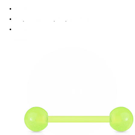
Nieuw
Koop 4, betaal 3
Shop Bodymod Moments
Brands
Brands