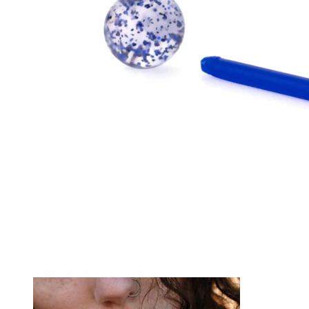
Oor
-15%
3 voor 2