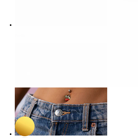
Neus
-15%
3 voor 2
Bodymod Premium
Titanium tepel barbell met steentjes
16,92 €
19,90 €