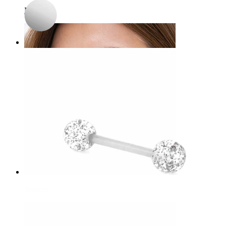
Navel
Septum