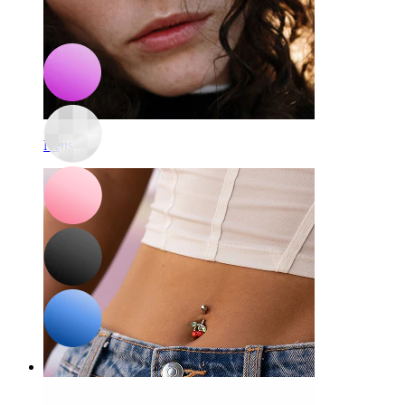
Bodymod Moments
Tongpiercing uit bioplastic met glitterballen
2,47 €
2,90 €
Neus