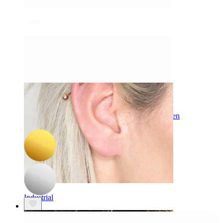
Daith
-15%
3 voor 2
Bodymod Premium
Titanium tepel barbell met hartvormige CZ stenen
16,92 €
19,90 €
Industrial