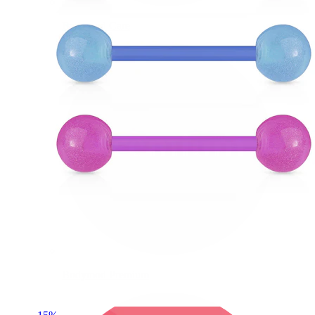
Bodymod Care
Bodymod Premium