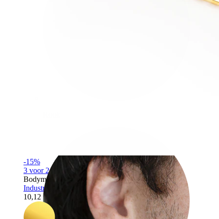
Rook
-15%
3 voor 2
Bodymod Moments
Industrial barbell met ketting en hangend steentje
10,12 €
11,90 €