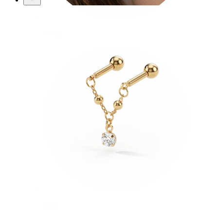
Conch
Daith