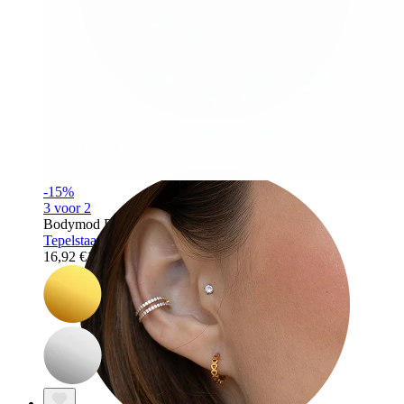
Tragus
-15%
3 voor 2
Bodymod Premium
Tepelstaaf uit titanium met push-in steentjes
16,92 €
19,90 €