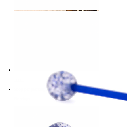
Tepel
Shop per piercing
Piercings