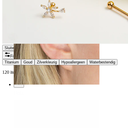
Sluiten
Filters
Titanium
Goud
Zilverkleurig
Hypoallergeen
Waterbestendig
120 items gevonden
Helix