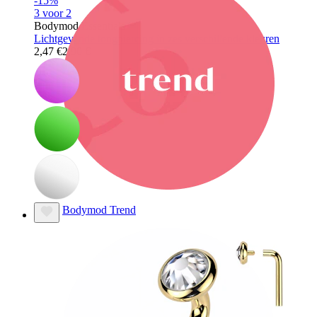
-15%
3 voor 2
Bodymod Essentials
Lichtgevende tongpiercing in zes verschillende kleuren
2,47 €
2,90 €
Bodymod Trend