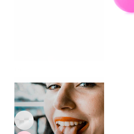
Lip
-15%
3 voor 2
Bodymod Essentials
Tongpiercing van PTFE in kleur naar keuze
2,47 €
2,90 €