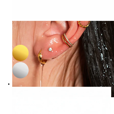
-15%
3 voor 2
Bodymod Trend
Tepelstaafje met vlinders
11,82 €
13,90 €
Waterbestendig
Oor piercings