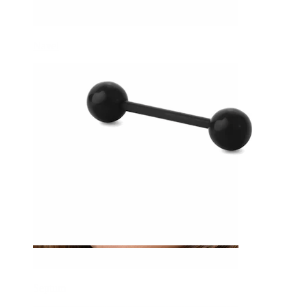
Navel
Septum