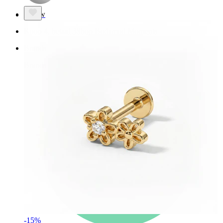
Nieuw
Koop 4, betaal 3
Shop Bodymod Moments
Brands
Brands
-15%