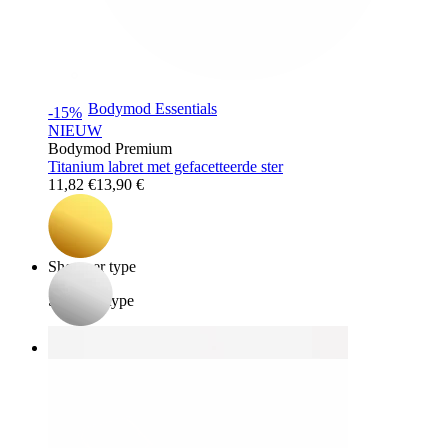
Bodymod Essentials
-15%
NIEUW
Bodymod Premium
Titanium labret met gefacetteerde ster
11,82 €
13,90 €
Koop 4, betaal 3
Shop per type
Sieraden type