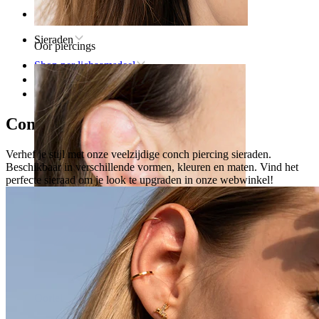
Home
Sieraden
Oor piercings
Shop per lichaamsdeel
Oor
Conch
Conch piercing sieraden
Verhef je stijl met onze veelzijdige conch piercing sieraden.
Beschikbaar in verschillende vormen, kleuren en maten. Vind het
perfecte sieraad om je look te upgraden in onze webwinkel!
Oorlel