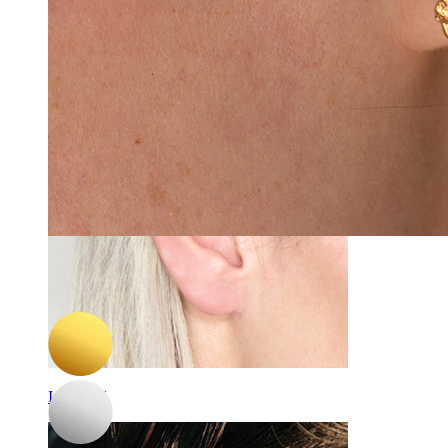
Daith
-15%
Bodymod Trend
Scharnierende ring met kettinkje
11,82 €
13,90 €
Industrial