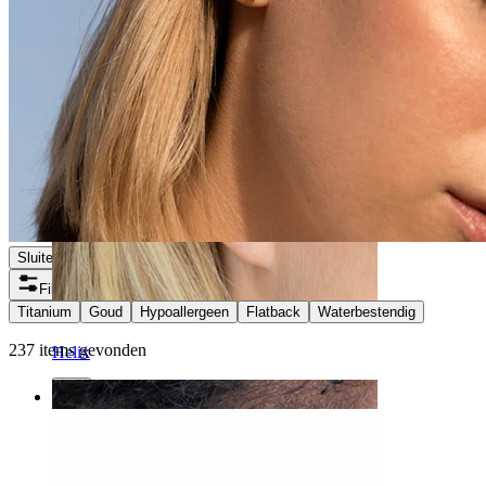
Sluiten
Filters
Titanium
Goud
Hypoallergeen
Flatback
Waterbestendig
237 items gevonden
Helix