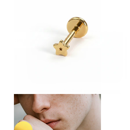
Tong
-15%
NIEUW
Bodymod Trend
Mini sterlabret van titanium
7,57 €
8,90 €