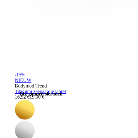
Stretching
-15%
NIEUW
Bodymod Trend
Titanium zeepaardje labret
14k gouden sieraden
16,92 €
19,90 €
Shop Titanium