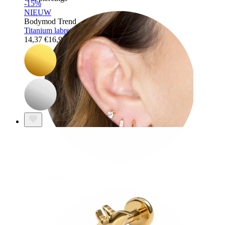
-15%
NIEUW
Bodymod Trend
Titanium labret met dinosaurus
14,37 €
16,90 €
Oorlel