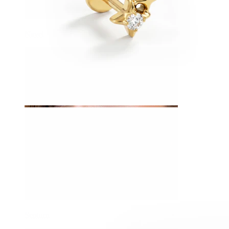
Navel
Septum