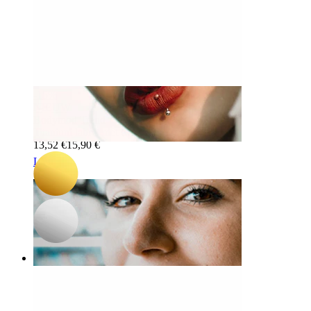
-15%
NIEUW
Bodymod Trend
Titanium labret met twee sterren
13,52 €
15,90 €
Lip