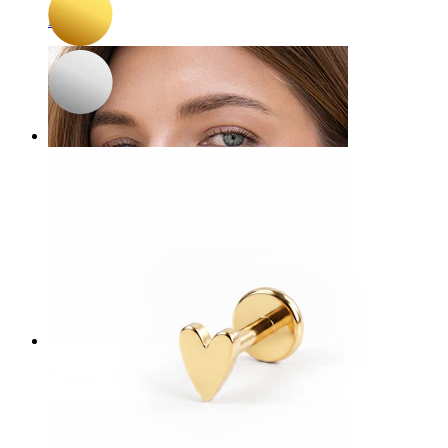
Navel
Septum