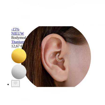
Conch
-15%
NIEUW
Bodymod Trend
Titanium mantarog-labret
12,67 €
14,90 €
Daith