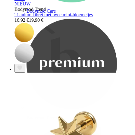
NIEUW
Bodymod Trend
Bodymod Care
Titanium labret met twee mini-bloemetjes
16,92 €
19,90 €
Bodymod Premium