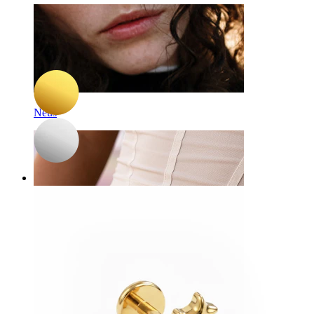
-15%
NIEUW
Bodymod Trend
Titanium labret met klein hartje
8,42 €
9,90 €
Neus