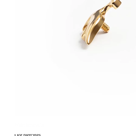
Waterbestendig
Oor piercings