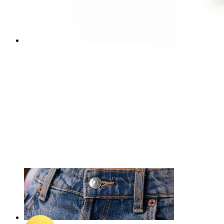
Neus
-15%
NIEUW
Bodymod Premium
Gedraaide titanium scharnierring
10,12 €
11,90 €