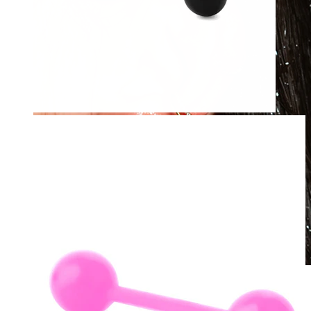
Waterbestendig
Oor piercings