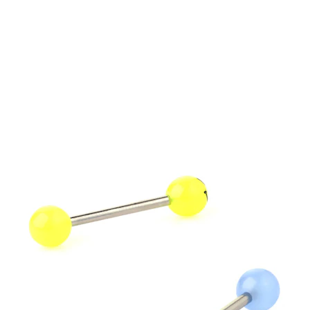
Conch
Daith