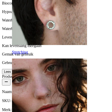
Biocompatibiliteit
Hypoallergeen
Waterbestendigheid
Waterbestendig
Levensduur
Kan levenslang meegaan
Stretching
Gemak van gebruik
Gebruikersvriendelijk
Lees meer
Productdetails
Naam:
Titanium tong barbell met ster
SKU:
Tongue-78
Merk:
Bodymod Trend