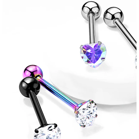
Bodymod Essentials
Koop 4, betaal 3
Shop per type
Sieraden type