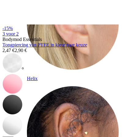
-15%
3 voor 2
Bodymod Essentials
Tongpiercing van PTFE in kleur naar keuze
2,47 €
2,90 €
Helix