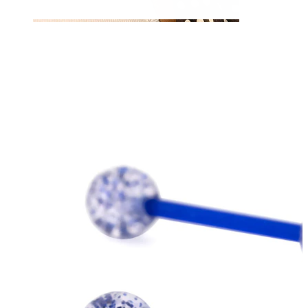
Tepel
Shop per piercing
Piercings