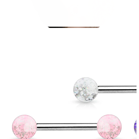
Stretching
14k gouden sieraden
Shop Titanium