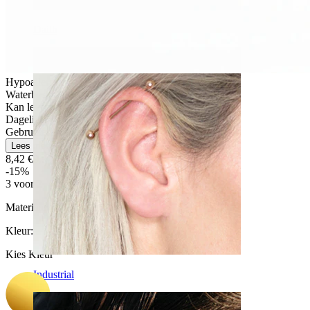
Daith
Hypoallergeen
Waterbestendig
Kan levenslang meegaan
Dagelijks gebruik
Gebruikersvriendelijk
Lees meer
8,42 €
9,90 €
-15%
3 voor 2
Materiaal:
Titanium
Kleur
:
Kies Kleur
Industrial