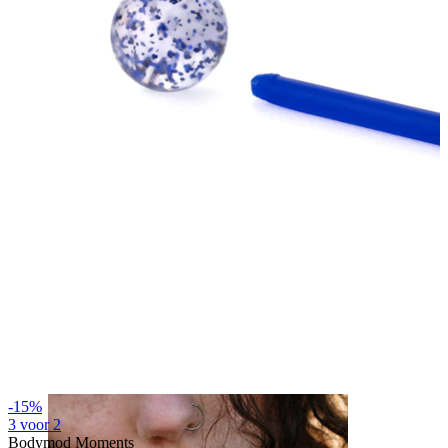
Oor
-15%
3 voor 2
Bodymod Moments