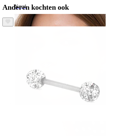
Anderen kochten ook
Navel
Septum