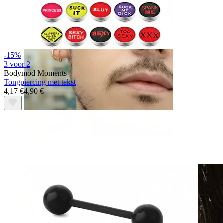
-15%
3 voor 2
Bodymod Moments
Tongpiercing met tekst
4,17 €
4,90 €
Clip-on