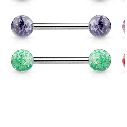
Nieuw
Koop 4, betaal 3
Shop Bodymod Moments
Brands
Brands