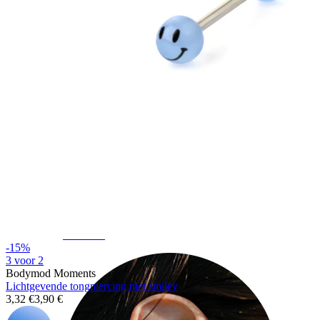
Industrial
-15%
3 voor 2
Bodymod Moments
Lichtgevende tongpiercing met smiley
3,32 €
3,90 €