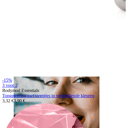
Lip
-15%
3 voor 2
Bodymod Essentials
Tongpiercing met steentjes in verschillende kleuren
3,32 €
3,90 €