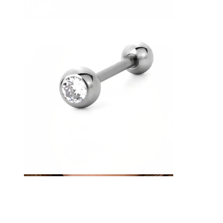
Navel
Septum