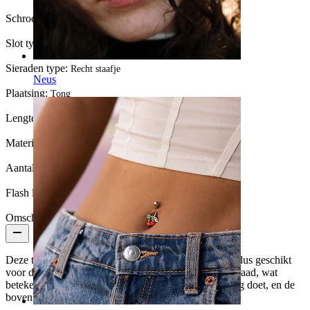
Schroefdraad dikte:
1,6 mm
Slot type:
Interne schroefdraad
Sieraden type:
Recht staafje
Neus
Plaatsing:
Tong
Lengte:
16 mm
Materiaal:
Titanium
Aantal eenheden:
1
Flash label:
3 voor 2
Omschrijving
Deze titanium tong barbell met ster is hypoallergeen, dus geschikt
voor de gevoelige huid. Het heeft een intern schroefdraad, wat
betekent dat je enkel het gladde staafje door je piercing doet, en de
bovenkant erop draait.