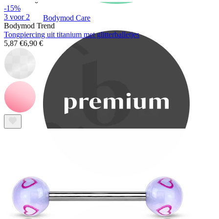
-15%
3 voor 2
Bodymod Care
Bodymod Trend
Tongpiercing uit titanium met glitterballetjes
5,87 €
6,90 €
Bodymod Premium