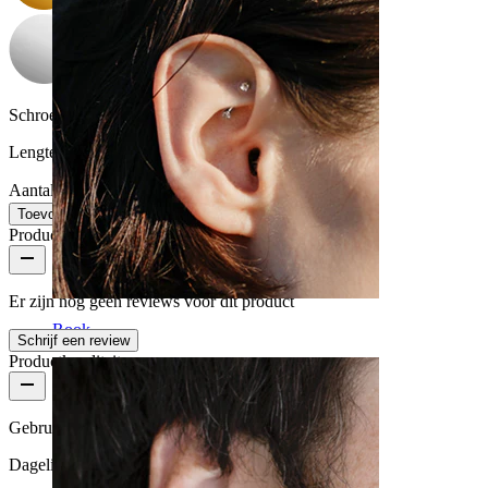
Schroefdraad dikte:
1,6 mm
Lengte:
16 mm
Aantal: 1
Wijzigen
Toevoegen aan winkelwagen
Productbeoordelingen
Er zijn nog geen reviews voor dit product
Rook
Schrijf een review
Productkwaliteit
Gebruikshoeveelheid
Dagelijks gebruik