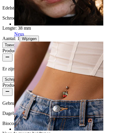
Edelsteen kleur:
Transparant
Schroefdraad dikte:
1,6 mm
Lengte:
38 mm
Neus
Aantal: 1
Wijzigen
Toevoegen aan winkelwagen
Productbeoordelingen
Er zijn nog geen reviews voor dit product
Schrijf een review
Productkwaliteit
Gebruikshoeveelheid
Dagelijks gebruik
Biocompatibiliteit