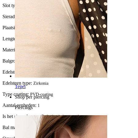
Slot type:
Externe schroefdraad
Sieraden type:
Recht staafje
Plaatsing:
Industrial
Lengte:
38 mm
Materiaal:
Chirurgisch staal
Balgrootte:
5 mm.
Edelsteen kleur:
Transparant
Edelsteen type:
Zirkonia
Tepel
Type coating:
PVD-coating
Shop per piercing
Aantal eenheden:
1
Piercings
Is het sieraad gecoat?:
Ja, het hele sieraad
Bal maat:
5 mm