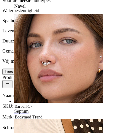
Voor de meeste huidtypes
Navel
Waterbestendigheid
Spatbestendig
Levensduur
Duurzaam
Gemak van gebruik
Vrij makkelijk
Lees meer
Productdetails
Naam:
Industrial piercing met steentjes op de staaf
SKU:
Barbell-57
Septum
Merk:
Bodymod Trend
Schroefdraad dikte:
1,6 mm