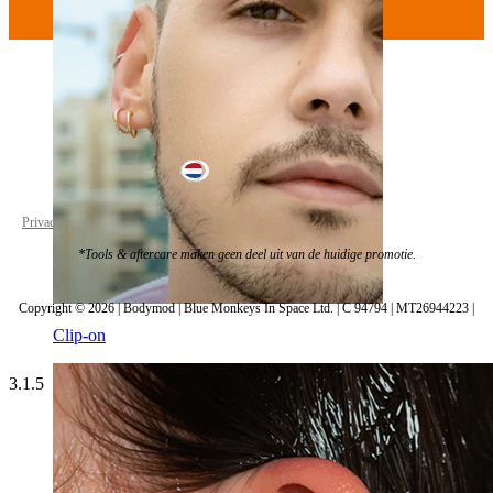
Netherlands
Privacybeleid
Cookie Instellingen
*Tools & aftercare maken geen deel uit van de huidige promotie.
Copyright © 2026 | Bodymod | Blue Monkeys In Space Ltd. | C 94794 | MT26944223 |
Clip-on
3.1.5