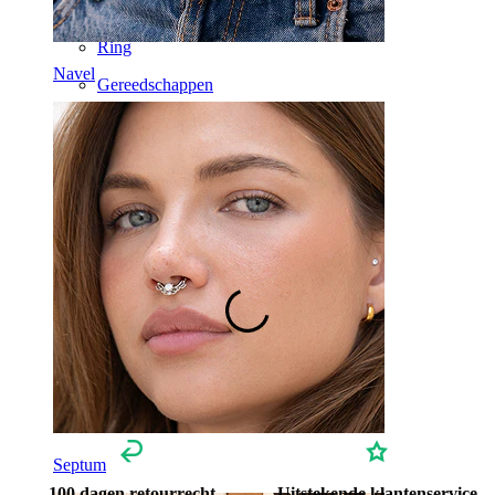
Hoefijzer
Ring
Navel
Gereedschappen
Gebogen staafje
Oorlel
Titanium
Septum
100 dagen retourrecht
Uitstekende klantenservice