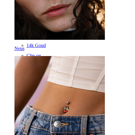
Dermal
Helix
Oor
Septum
14k Goud
Neus
Clip-on
Labret
Tong
Neus
Tragus
Recht staafje
Rook
Daith