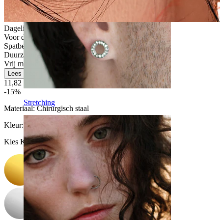
Dagelijks gebruik
Voor de meeste huidtypes
Spatbestendig
Duurzaam
Vrij makkelijk
Lees meer
11,82 €
13,90 €
-15%
Stretching
Materiaal:
Chirurgisch staal
Kleur
:
Kies Kleur