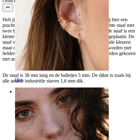
Omschrijving
Heb jij een
industrial piercing
in je oor, dan hebben wij hier een
prachtig sieraad voor je. Het sieraad bestaat ​​uit een rechte staaf met
twee ballen - één aan elk uiteinde. In het midden van de staaf is een
kleine holte uitgehouwen, waar 8 kleine steentjes zijn geplaatst. De
staaf van chirurgisch staal is verkrijgbaar in verschillende kleuren
maar de gekleurde staven kunnen alleen geselecteerd worden met
heldere stenen. De zilverkleurige versie kan echter worden gekozen
met andere steenkleuren.
De staaf is 38 mm lang en de balletjes 5 mm. De dikte is zoals bij
Oor
alle andere industriële staven 1,6 mm dik.
Categorieën
Navel
Lip
Tepel
Industrial