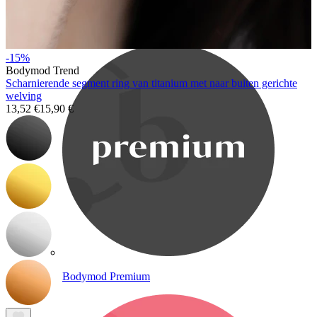
Bodymod Care
-15%
Bodymod Trend
Scharnierende segment ring van titanium met naar buiten gerichte
welving
13,52 €
15,90 €
Bodymod Premium