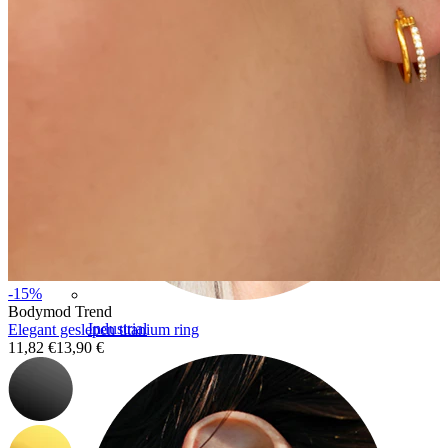
-15%
Bodymod Trend
Industrial
Elegant geslepen titanium ring
11,82 €
13,90 €