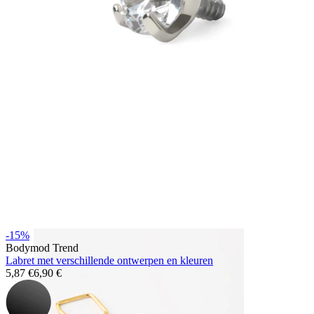
Bodymod Essentials
Koop 4, betaal 3
Shop per type
Sieraden type
-15%
Bodymod Trend
Labret met verschillende ontwerpen en kleuren
5,87 €
6,90 €