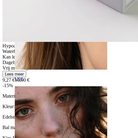
Hypoallergeen
Waterbestendig
Kan levenslang meegaan
Dagelijks gebruik
Vrij makkelijk
Lees meer
Oor
9,27 €
10,90 €
-15%
Materiaal:
Titanium
Kleur:
Zilverkleurig
Edelsteen kleur:
Transparant
Bal maat
:
Kies Bal maat