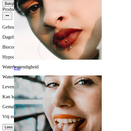
Bekijk meer
Productkwaliteit
Gebruikshoeveelheid
Dagelijks gebruik
Biocompatibiliteit
Hypoallergeen
Waterbestendigheid
Lip
Waterbestendig
Levensduur
Kan levenslang meegaan
Gemak van gebruik
Vrij makkelijk
Lees meer