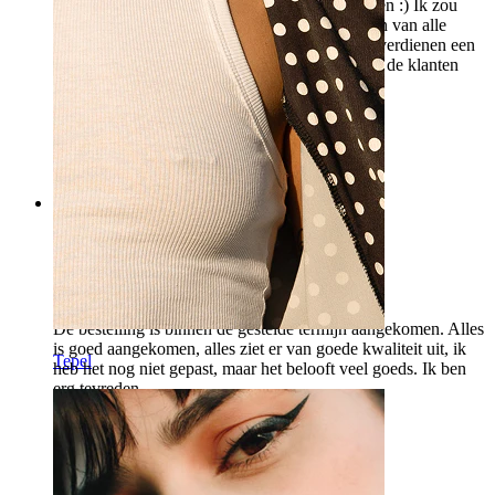
BodyMod zonder er twee keer over na te denken :) Ik zou
gerust uren kunnen besteden aan het beoordelen van alle
piercings die ik al heb gekocht hahahah. Jullie verdienen een
compliment, ga zo door met het harde werk om de klanten
gelukkig en zelfverzekerder te houden <3
Ricardo
Geverifieerde aankoop
Vertaald door AI
Toon origineel
Rating
Ik vond het erg leuk
De bestelling is binnen de gestelde termijn aangekomen. Alles
is goed aangekomen, alles ziet er van goede kwaliteit uit, ik
Tepel
heb het nog niet gepast, maar het belooft veel goeds. Ik ben
erg tevreden.
Yas
Geverifieerde aankoop
Vertaald door AI
Toon origineel