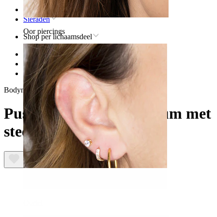
Home
Sieraden
Oor piercings
Shop per lichaamsdeel
Lip
Titanium sieraden voor lippiercings
Push-in labret uit titanium met steentje
Bodymod Premium
Push-in labret uit titanium met
steentje
Oorlel