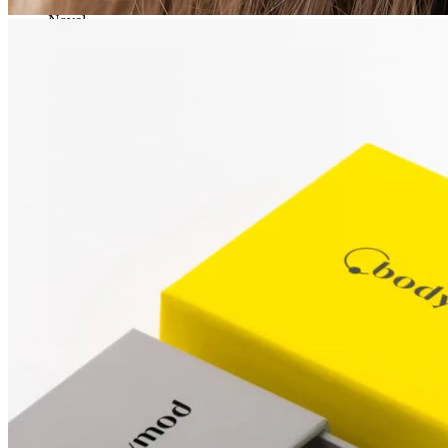
Navel
Septum