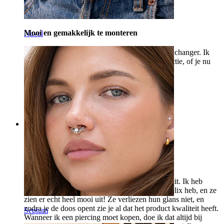
Mooi en gemakkelijk te monteren
Navel
Ik ben verliefd op dit soort sluiting, totale game changer. Ik
vind het een oorbel die thuis hoort in elke collectie, of je nu
van kleinere of grotere steentjes houdt.
Laura
Geverifieerde aankoop
Vertaald door AI
Toon origineel
Rating
Beter? Onmogelijk!
Volledig tevreden met het product en de kwaliteit. Ik heb
meteen 3 gekocht, omdat ik 3 piercings in de helix heb, en ze
zien er echt heel mooi uit! Ze verliezen hun glans niet, en
zodra je de doos opent zie je al dat het product kwaliteit heeft.
Septum
Wanneer ik een piercing moet kopen, doe ik dat altijd bij