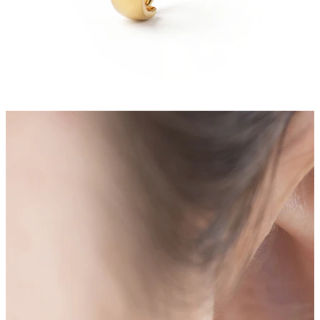
Stretching
14k gouden sieraden
Shop Titanium