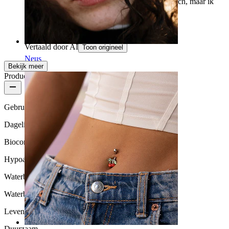
Ziet er geweldig uit op de lippen, ik was sceptisch, maar ik
ben onder de indruk.
Liliana
Geverifieerde aankoop
Vertaald door AI
Toon origineel
Neus
Bekijk meer
Productkwaliteit
Gebruikshoeveelheid
Dagelijks gebruik
Biocompatibiliteit
Hypoallergeen
Waterbestendigheid
Waterbestendig
Levensduur
Duurzaam