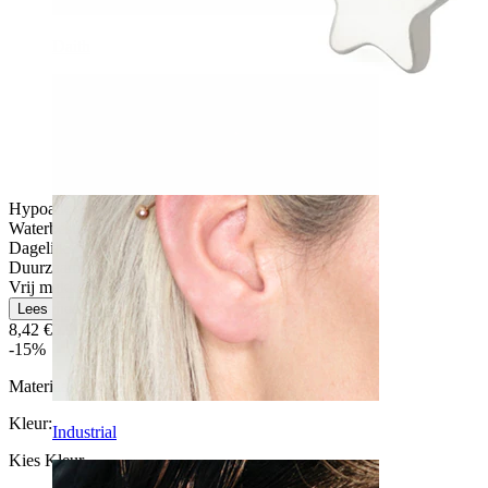
Daith
Hypoallergeen
Waterbestendig
Dagelijks gebruik
Duurzaam
Vrij makkelijk
Lees meer
8,42 €
9,90 €
-15%
Materiaal:
Titanium
Kleur
:
Industrial
Kies Kleur