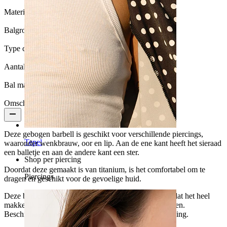
Materiaal:
Titanium
Balgrootte:
3 mm.
Type coating:
PVD-coating
Aantal eenheden:
1
Bal maat:
3 mm
Omschrijving
Deze gebogen barbell is geschikt voor verschillende piercings,
Tepel
waaronder wenkbrauw, oor en lip. Aan de ene kant heeft het sieraad
een balletje en aan de andere kant een ster.
Shop per piercing
Doordat deze gemaakt is van titanium, is het comfortabel om te
Piercings
dragen en geschikt voor de gevoelige huid.
Deze barbell heeft een push-in sluiting, wat betekent dat het heel
makkelijk is om het sieraad in je piercing aan te brengen.
Beschikbaar in een gouden, zilveren of zwarte afwerking.