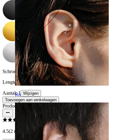
Schroefdraad dikte:
1,2 mm
Lengte:
8 mm
Aantal: 1
Wijzigen
Rook
Toevoegen aan winkelwagen
Productbeoordelingen
4.5
(2 reviews)