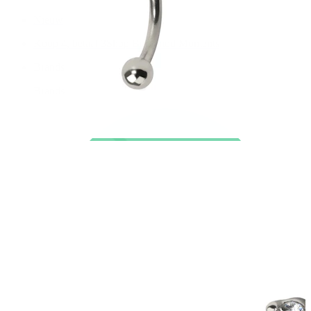
Nieuw
Koop 4, betaal 3
Shop Bodymod Moments
Brands
Brands