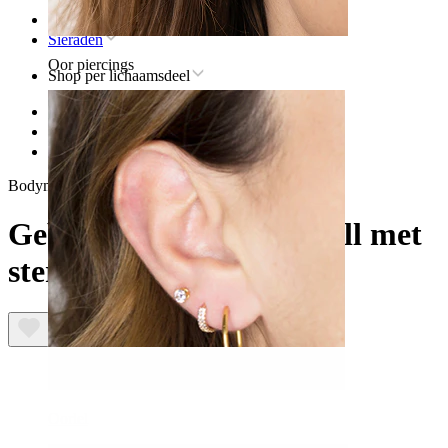
Home
Sieraden
Oor piercings
Shop per lichaamsdeel
Lip
Titanium sieraden voor lippiercings
Gebogen titanium barbell met ster
Bodymod Trend
Gebogen titanium barbell met
ster
Oorlel