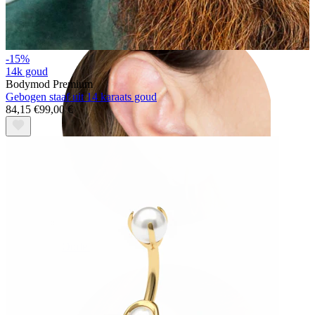
-15%
14k goud
Bodymod Premium
Gebogen staaf uit 14 karaats goud
84,15 €
99,00 €
Oorlel