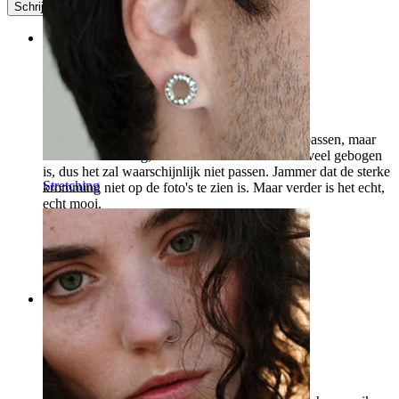
Schrijf een review
Rating
half
Ik kocht het met de gedachte om in de snug te passen, maar
toen ik het ontving, realiseerde ik me dat het te veel gebogen
is, dus het zal waarschijnlijk niet passen. Jammer dat de sterke
Stretching
kromming niet op de foto's te zien is. Maar verder is het echt,
echt mooi.
Ieva
Geverifieerde aankoop
Vertaald door AI
Toon origineel
Rating
Mooi Oorbel