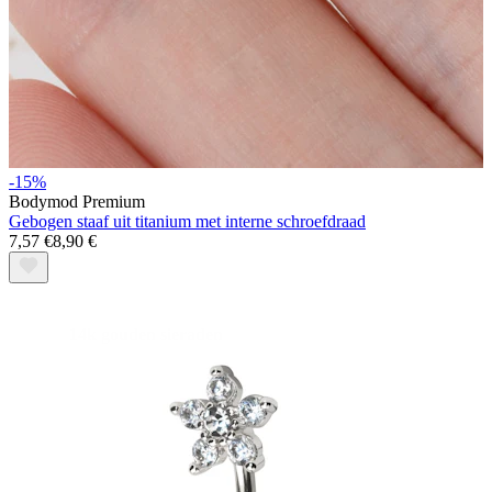
Stretching
-15%
Bodymod Premium
Gebogen staaf uit titanium met interne schroefdraad
7,57 €
8,90 €
14k gouden sieraden
Shop Titanium