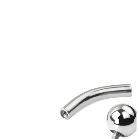
Bodymod Essentials
Koop 4, betaal 3
Shop per type
Sieraden type