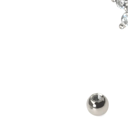
Bodymod Care
Bodymod Premium