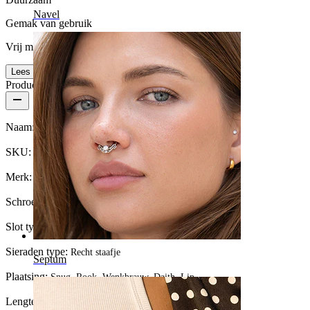
Navel
Gemak van gebruik
Vrij makkelijk
Lees meer
Productdetails
Naam:
Gebogen titanium barbell met ster
SKU:
Banana-94
Merk:
Bodymod Trend
Schroefdraad dikte:
1,2 mm
Slot type:
Push-in
Sieraden type:
Recht staafje
Septum
Plaatsing:
Snug, Rook, Wenkbrauw, Daith, Lip
Lengte:
8 mm