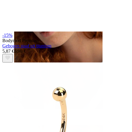
Wenkbrauw
-15%
Bodymod Premium
Gebogen staaf uit titanium
5,87 €
6,90 €
Dermal