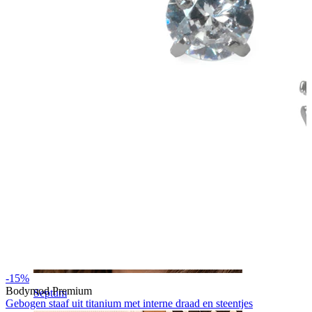
Navel
-15%
Bodymod Premium
Septum
Gebogen staaf uit titanium met interne draad en steentjes