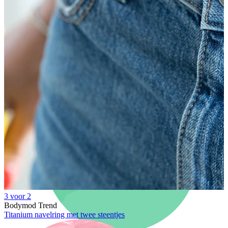
Nieuw
Koop 4, betaal 3
Shop Bodymod Moments
Brands
Brands
3 voor 2
Bodymod Trend
Titanium navelring met twee steentjes