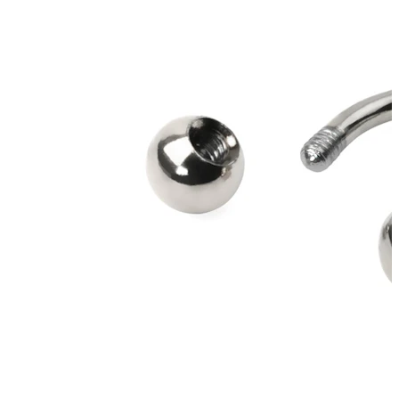
Navel
Septum