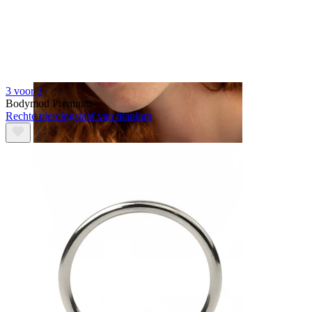
Wenkbrauw
3 voor 2
Bodymod Premium
Rechte piercingstaaf van titanium
Dermal