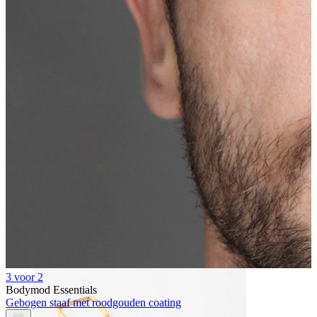
Bodymod Essentials
Koop 4, betaal 3
Shop per type
Sieraden type
3 voor 2
Bodymod Essentials
Gebogen staaf met roodgouden coating