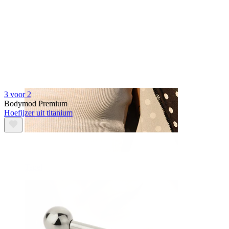
3 voor 2
Bodymod Premium
Hoefijzer uit titanium
Tepel