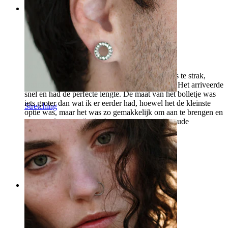
Rating
Precies wat ik nodig had
Ik was niet zeker over de maten voor mijn
wenkbrauwpiercing, maar mijn huidige staf was te strak,
waardoor mijn piercing niet goed kon genezen. Het arriveerde
snel en had de perfecte lengte. De maat van het bolletje was
iets groter dan wat ik er eerder had, hoewel het de kleinste
Stretching
optie was, maar het was zo gemakkelijk om aan te brengen en
paste perfect, wat ik niet kan zeggen van mijn oude
wenkbrauwpiercing.
Angie
Geverifieerde aankoop
Vertaald door AI
Toon origineel
Rating
Zeer mooi