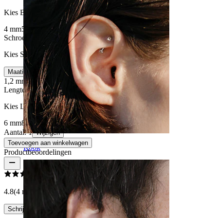
Kies Bal maat
4 mm
5 mm
3 mm
Schroefdraad dikte
:
Kies Schroefdraad dikte
Maatinfo
1,2 mm
1,6 mm
Lengte
:
Kies Lengte
6 mm
8 mm
10 mm
11 mm
12 mm
14 mm
16 mm
Aantal: 1
Wijzigen
Toevoegen aan winkelwagen
Rook
Productbeoordelingen
4.8
(4 reviews)
Schrijf een review