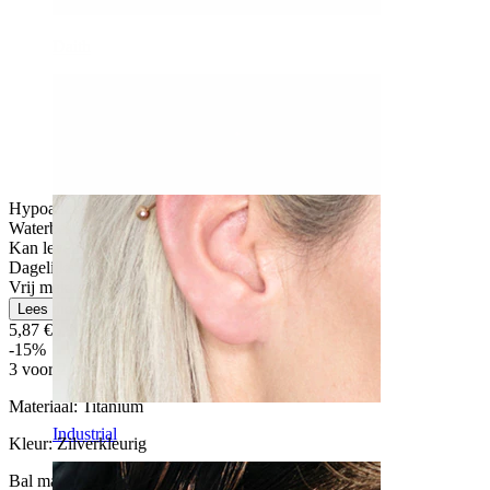
Daith
Hypoallergeen
Waterbestendig
Kan levenslang meegaan
Dagelijks gebruik
Vrij makkelijk
Lees meer
5,87 €
6,90 €
-15%
3 voor 2
Materiaal:
Titanium
Industrial
Kleur:
Zilverkleurig
Bal maat
: