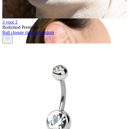
3 voor 2
Bodymod Premium
Ball closure ring uit titanium
Oorlel