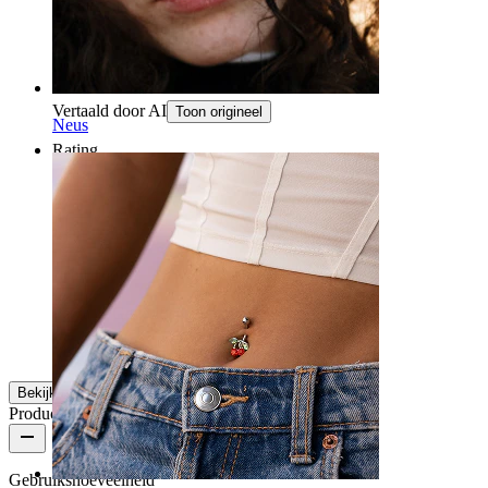
Zeer mooi en gemakkelijk aan te brengen
Paula
Geverifieerde aankoop
Vertaald door AI
Toon origineel
Neus
Rating
Zeer mooi
Zeer mooi
Paula
Geverifieerde aankoop
Vertaald door AI
Toon origineel
Bekijk meer
Productkwaliteit
Gebruikshoeveelheid