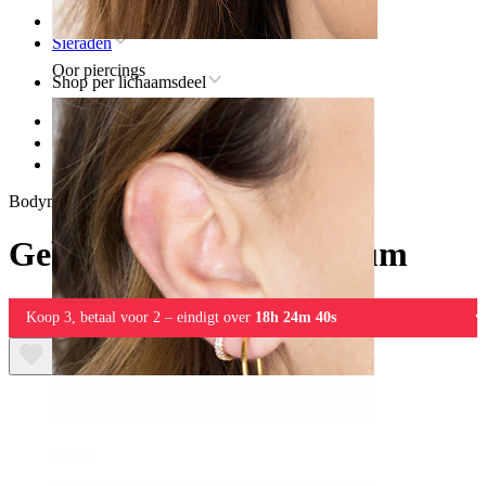
Home
Sieraden
Oor piercings
Shop per lichaamsdeel
Lip
Titanium sieraden voor lippiercings
Gebogen staaf uit titanium
Bodymod Premium
Gebogen staaf uit titanium
Koop 3, betaal voor 2 – eindigt over
18h 24m 40s
Oorlel