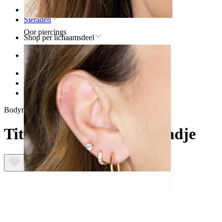
Home
Sieraden
Oor piercings
Shop per lichaamsdeel
Oor
Helix
Titanium sieraden voor helixpiercings
Titanium labret met blaadje
Bodymod Trend
Titanium labret met blaadje
Oorlel