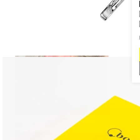
Daith
Industrial