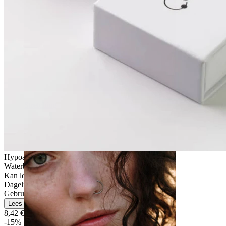
Stretching
Hypoallergeen
Waterbestendig
Kan levenslang meegaan
Dagelijks gebruik
Gebruikersvriendelijk
Lees meer
8,42 €
9,90 €
-15%