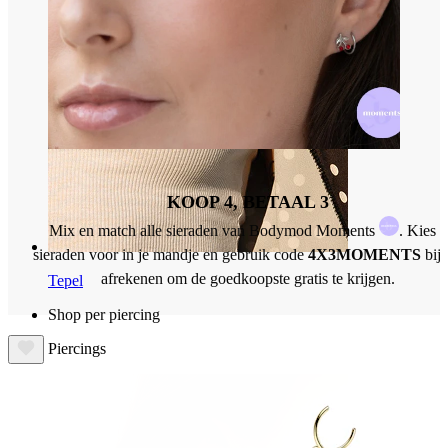
KOOP 4, BETAAL 3
Mix en match alle sieraden van Bodymod Moments
. Kies 4
sieraden voor in je mandje en gebruik code
4X3MOMENTS
bij 
afrekenen om de goedkoopste gratis te krijgen.
Tepel
Shop per piercing
Piercings