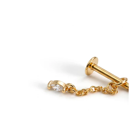
Bodymod Essentials
Koop 4, betaal 3
Shop per type
Sieraden type