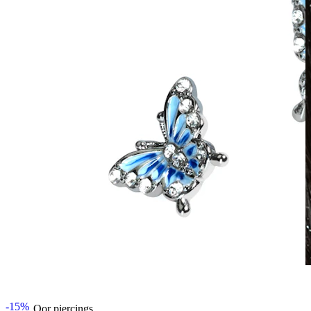
Waterbestendig
-15%
Oor piercings