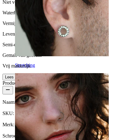
Niet voor gevoelige huid
Waterbestendigheid
Vermijd water
Levensduur
Semi-duurzaam
Gemak van gebruik
Stretching
Vrij makkelijk
Lees meer
Productdetails
Naam:
Tepel staafje met hartjesbedels
SKU:
Nipple-117
Merk:
Bodymod Moments
Schroefdraad dikte:
1,6 mm