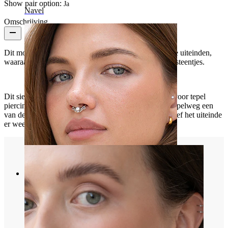
Show pair option:
Ja
Navel
Omschrijving
Dit mooie tepel staafje heeft een CZ steentje aan beide uiteinden,
waaraan een lief hartje hangt gezet met nog meer CZ steentjes.
Dit sieraad heeft een dikte van 1.6 mm, wat ideaal is voor tepel
piercings. Het is makkelijk in te brengen - schroef simpelweg een
van de uiteinden los, breng aan in je piercing en schroef het uiteinde
er weer op om het vast te zetten.
Septum