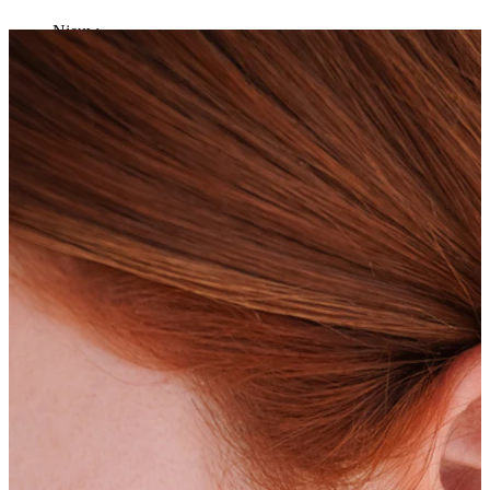
Nieuw
Koop 4, betaal 3
Shop Bodymod Moments
Brands
Brands