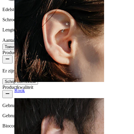
Edelsteen kleur:
Transparant
Schroefdraad dikte:
1,6 mm
Lengte:
14 mm
Aantal: 1
Wijzigen
Toevoegen aan winkelwagen
Productbeoordelingen
Er zijn nog geen reviews voor dit product
Schrijf een review
Productkwaliteit
Rook
Gebruikshoeveelheid
Gebruik voor af en toe
Biocompatibiliteit