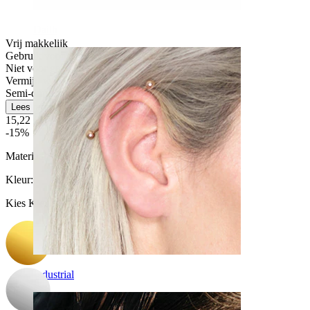
Daith
Vrij makkelijk
Gebruik voor af en toe
Niet voor gevoelige huid
Vermijd water
Semi-duurzaam
Lees meer
15,22 €
17,90 €
-15%
Materiaal:
Chirurgisch staal / Messing
Kleur
:
Kies Kleur
Industrial