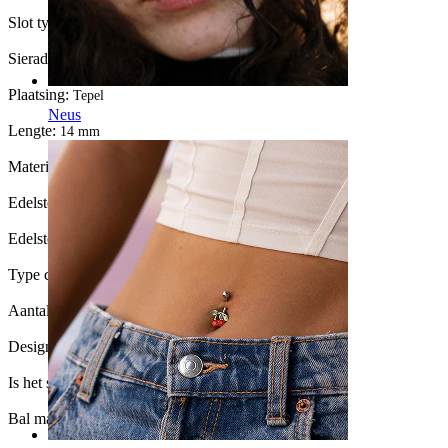
Slot type:
Externe schroefdraad
Sieraden type:
Recht staafje
Plaatsing:
Tepel
Neus
Lengte:
14 mm
Materiaal:
Chirurgisch staal / Messing
Edelsteen kleur:
Transparant
Edelsteen type:
Zirkonia
Type coating:
PVD-coating
Aantal eenheden:
1
Design:
Hart
Is het sieraad gecoat?:
Ja, het hele sieraad
Bal maat:
5 mm