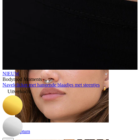
Navel
NIEUW
Bodymod Moments
Navelclicker met hangende blaadjes met steentjes
Uitverkocht
Septum