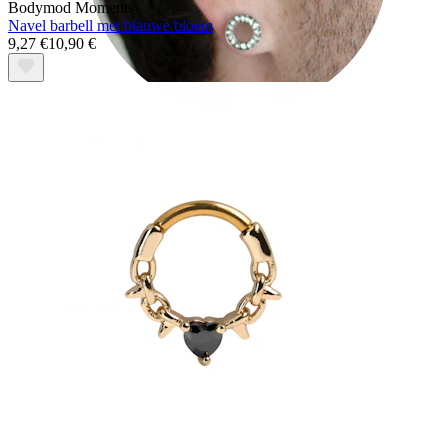
Bodymod Moments
Navel barbell met blauwe bloem
9,27 €
10,90 €
Stretching
14k gouden sieraden
Shop Titanium