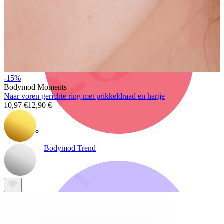
-15%
Bodymod Moments
Naar voren gerichte ring met prikkeldraad en hartje
10,97 €
12,90 €
Bodymod Trend