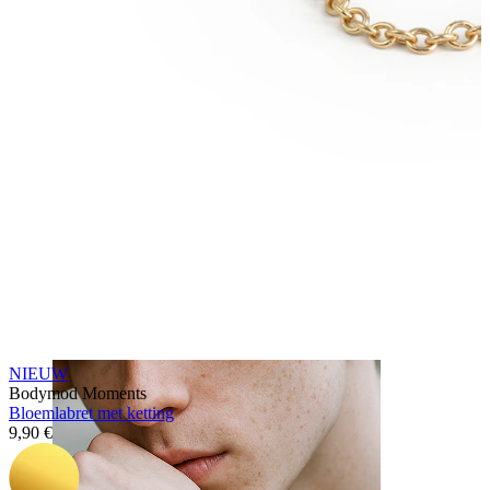
Tong
NIEUW
Bodymod Moments
Bloemlabret met ketting
9,90 €