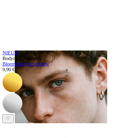
Tong
NIEUW
Bodymod Moments
Bloemlabret met ketting
9,90 €