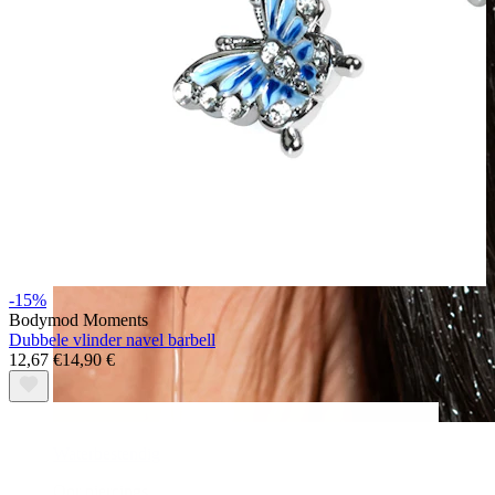
-15%
Bodymod Moments
Dubbele vlinder navel barbell
12,67 €
14,90 €
Waterbestendig
Oor piercings