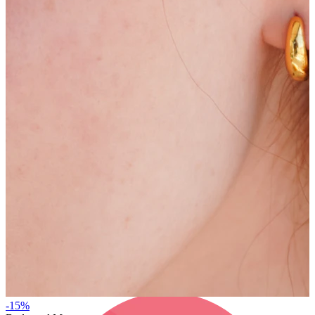
Bodymod Care
Bodymod Premium
-15%