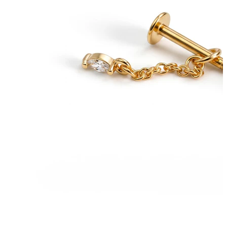
Bodymod Essentials
Koop 4, betaal 3
Shop per type
Sieraden type