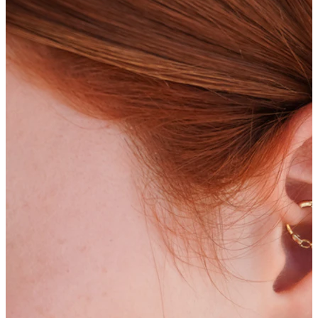
Nieuw
Koop 4, betaal 3
Shop Bodymod Moments
Brands
Brands