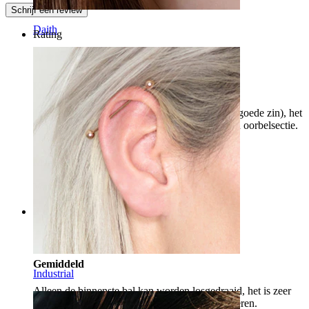
Schrijf een review
Daith
Rating
Klein, maar eenvoudig
Toen ik de oorbel ontving, was ik geschokt (in goede zin), het
was klein en gemakkelijk toegankelijk voor zijn oorbelsectie.
Dank je, ik zal zeker nog iets kopen.
Marks
Geverifieerde aankoop
Vertaald door AI
Toon origineel
Rating
Gemiddeld
Industrial
Alleen de binnenste bal kan worden losgedraaid, het is zeer
moeilijk, bijna onmogelijk, om het zelf te monteren.