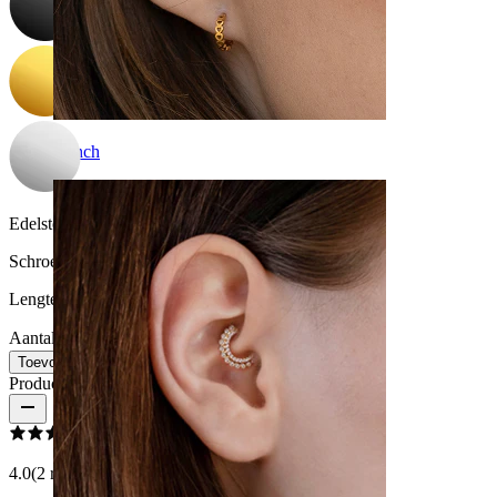
Conch
Edelsteen kleur:
Transparant
Schroefdraad dikte:
1,2 mm
Lengte:
6 mm
Aantal: 1
Wijzigen
Toevoegen aan winkelwagen
Productbeoordelingen
4.0
(2 reviews)