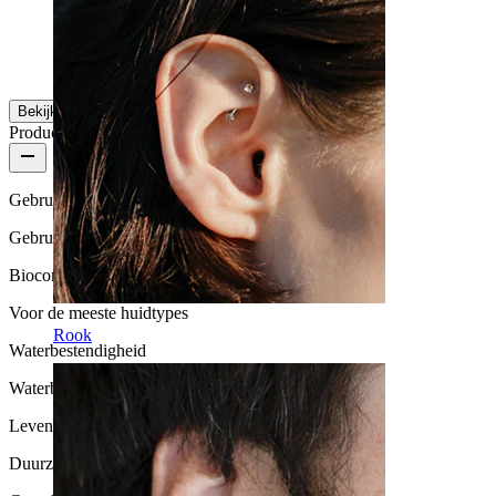
Marta
Geverifieerde aankoop
Vertaald door AI
Toon origineel
Bekijk meer
Productkwaliteit
Gebruikshoeveelheid
Gebruik voor af en toe
Biocompatibiliteit
Voor de meeste huidtypes
Rook
Waterbestendigheid
Waterbestendig
Levensduur
Duurzaam