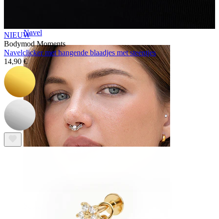
Navel
NIEUW
Bodymod Moments
Navelclicker met hangende blaadjes met steentjes
14,90 €
Septum