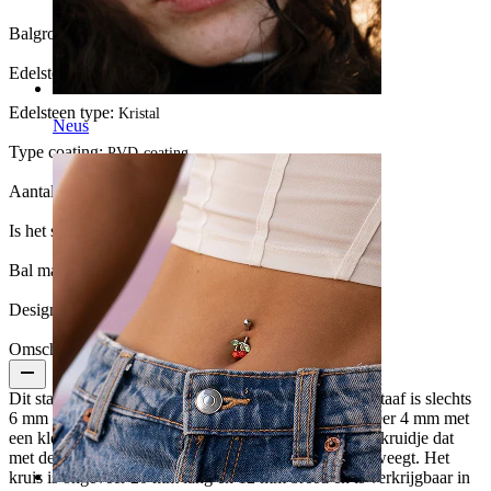
Balgrootte:
4 mm.
Edelsteen kleur:
Transparant
Edelsteen type:
Kristal
Neus
Type coating:
PVD-coating
Aantal eenheden:
1
Is het sieraad gecoat?:
Ja, het hele sieraad
Bal maat:
4 mm
Design Height:
20 mm
Omschrijving
Dit staafje wordt vooral als oorpiercing gebruikt. De staaf is slechts
6 mm lang en 1.2 mm dik met een balletje van ongeveer 4 mm met
een kleine heldere steen. Onder dat balletje hangt een kruidje dat
met de bewegingen van het lichaam heen en weer beweegt. Het
kruis is ongeveer 20 mm lang en 12 mm breed en is verkrijgbaar in