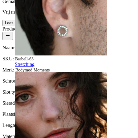
Gemak van gebruik
Vrij makkelijk
Lees meer
Productdetails
Naam:
Staafje met kruisje
SKU:
Barbell-63
Stretching
Merk:
Bodymod Moments
Schroefdraad dikte:
1,2 mm
Slot type:
Externe schroefdraad
Sieraden type:
Recht staafje
Plaatsing:
Tragus
Lengte:
6 mm
Materiaal:
Chirurgisch staal