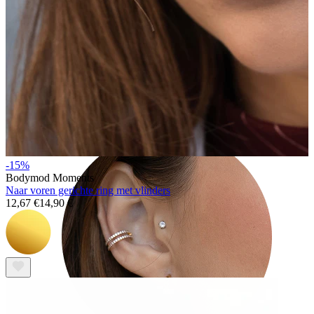
Tragus
-15%
Bodymod Moments
Naar voren gerichte ring met vlinders
12,67 €
14,90 €