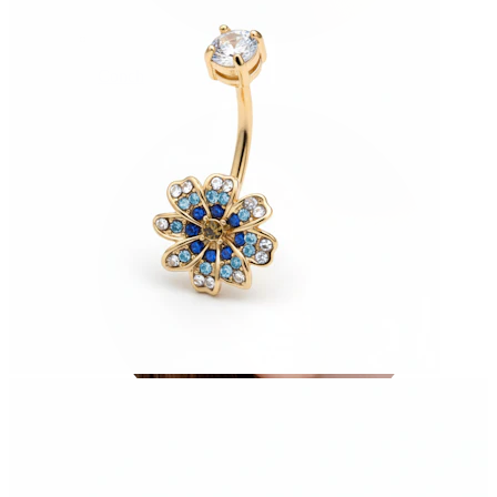
Conch
Daith