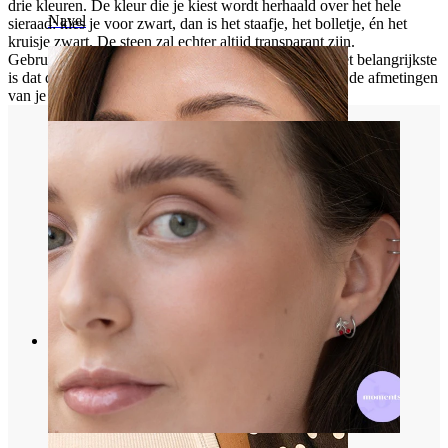
drie kleuren. De kleur die je kiest wordt herhaald over het hele
Navel
sieraad: kies je voor zwart, dan is het staafje, het bolletje, én het
kruisje zwart. De steen zal echter altijd transparant zijn.
Gebruik de sieraden in je helix, antihelix of tragus. Het belangrijkste
is dat de afmetingen van het sieraad overeenkomt met de afmetingen
van je piercing.
Septum