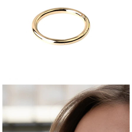
Bodymod Essentials
Koop 4, betaal 3
Shop per type
Sieraden type