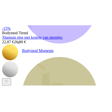
-15%
Bodymod Trend
Titanium ring met kruisje van steentjes
22,87 €
26,90 €
Bodymod Moments