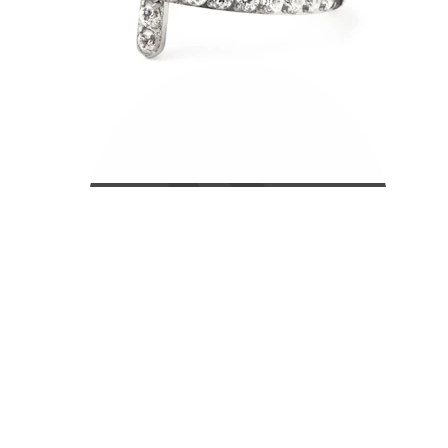
Bodymod Care
Bodymod Premium