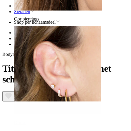
Home
Sieraden
Oor piercings
Shop per lichaamsdeel
Lip
Titanium sieraden voor lippiercings
Titanium segment ring met scharnier
Bodymod Premium
Titanium segment ring met
scharnier
Oorlel