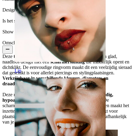
Design:
Simple
Is het sieraad gecoat?:
Ja, het hele sieraad
Show pair option:
Ja
Omschrijving
Deze
t
itanium segment ring met scharnier
heeft een glad,
naadloos design met een
scharniersluiting
die makkelijk opent en
dichtklikt. De eenvoudige ringvorm maakt dit een veelzijdig sieraad
Lip
dat geschikt is voor allerlei piercings en stylingplaatsingen.
Verkrijgbaar in verschillende kleuren, diameters en
draaddiktes.
Deze ring is gemaakt van
titanium
en is
waterbestendig,
hypoallergeen
en geschikt voor
dagelijks gebruik
. De
scharniersluiting houdt het sieraad stevig op zijn plek en maakt het
inzetten en verwijderen gebruiksvriendelijker. Geschikt voor
plaatsingen zoals helix, oorlel, septum, daith en meer, afhankelijk
van je anatomie en de maat.