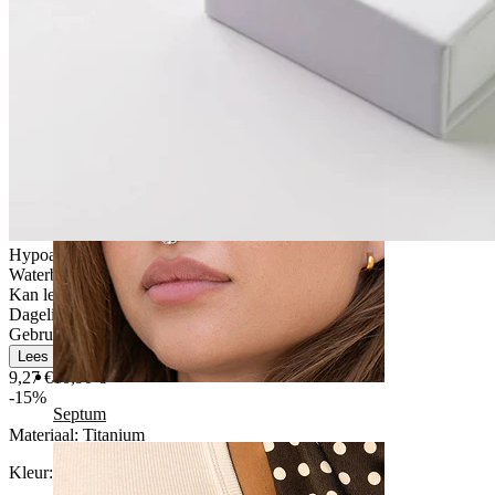
Navel
Hypoallergeen
Waterbestendig
Kan levenslang meegaan
Dagelijks gebruik
Gebruikersvriendelijk
Lees meer
9,27 €
10,90 €
-15%
Septum
Materiaal:
Titanium
Kleur
: