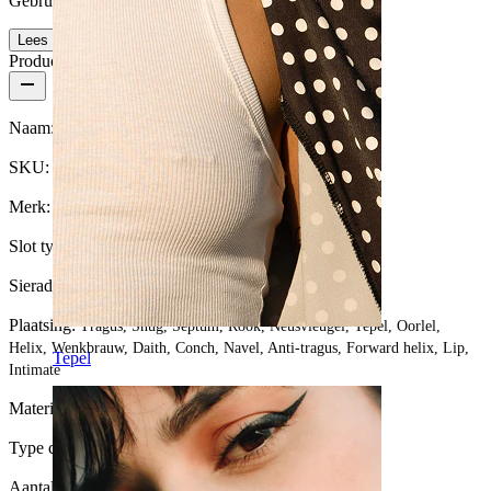
Gebruikersvriendelijk
Lees meer
Productdetails
Naam:
Titanium segment ring met scharnier
SKU:
Ring-117
Merk:
Bodymod Premium
Slot type:
Scharnier
Sieraden type:
Sleeper (ring), Ring, Huggie
Plaatsing:
Tragus, Snug, Septum, Rook, Neusvleugel, Tepel, Oorlel,
Helix, Wenkbrauw, Daith, Conch, Navel, Anti-tragus, Forward helix, Lip,
Tepel
Intimate
Materiaal:
Titanium
Type coating:
PVD-coating
Aantal eenheden:
1