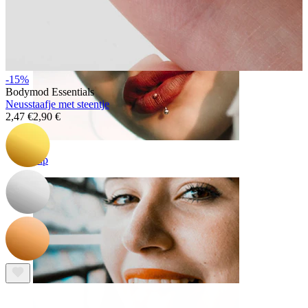
-15%
Bodymod Essentials
Neusstaafje met steentje
2,47 €
2,90 €
Lip