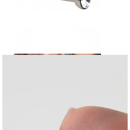
Navel
Septum