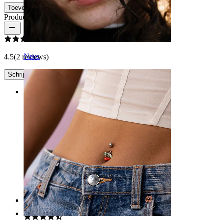
Toevoegen aan winkelwagen
Productbeoordelingen
Neus
4.5
(2 reviews)
Schrijf een review
Rating
Mooi
Prachtig
Rita
Geverifieerde aankoop
Vertaald door AI
Toon origineel
Rating