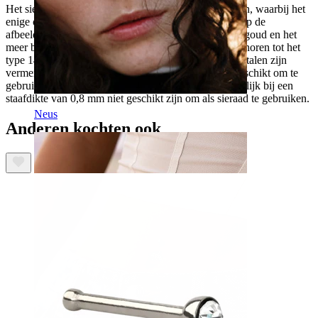
Het sieraad hebben wij in twee verschillende varianten, waarbij het
enige onderscheid de kleur van het goud is. Zoals je op de
afbeelding kunt zien, kun je tussen het klassieke geel goud en het
meer bescheiden wit goud kiezen. Beide modellen behoren tot het
type 14 karaats goud, wat betekent dat ook andere metalen zijn
vermengt met het goud. Dit maakt het staafje beter geschikt om te
gebruiken als sieraad. Rein 24 karaats goud zou namelijk bij een
staafdikte van 0,8 mm niet geschikt zijn om als sieraad te gebruiken.
Neus
Anderen kochten ook