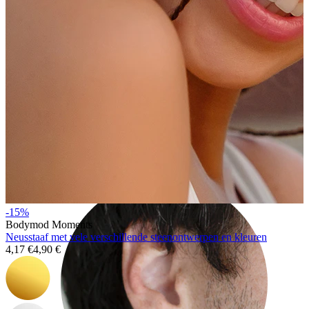
Rook
-15%
Bodymod Moments
Neusstaaf met vele verschillende steenontwerpen en kleuren
4,17 €
4,90 €