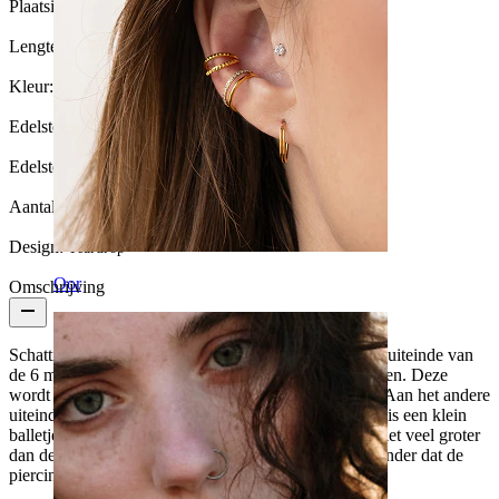
Plaatsing:
Neusvleugel
Lengte:
6 mm
Kleur:
Goud
Edelsteen kleur:
Transparant
Edelsteen type:
Zirkonia
Aantal eenheden:
1
Design:
Teardrop
Oor
Omschrijving
Schattig klein neusstaafje uit 14 karaats goud. aan het uiteinde van
de 6 mm lange staaf zit een kleine druppelvormige steen. Deze
wordt door een solide houder op zijn plek gehouden. Aan het andere
uiteinde van de staaf - dus het deel dat in de neus zit - is een klein
balletje gemonteerd dat als stop dient. De druppel is niet veel groter
dan de staaf, zodat deze door het piercingsgat past, zonder dat de
piercing er uit kan vallen.