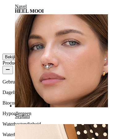
Navel
HEEL MOOI
Ik hou ervan. Erg sexy en elegant.
ALIA
Geverifieerde aankoop
Vertaald door AI
Toon origineel
Bekijk meer
Productkwaliteit
Gebruikshoeveelheid
Dagelijks gebruik
Biocompatibiliteit
Hypoallergeen
Septum
Waterbestendigheid
Waterbestendig