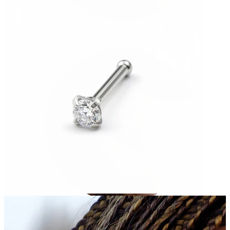
Conch
Daith