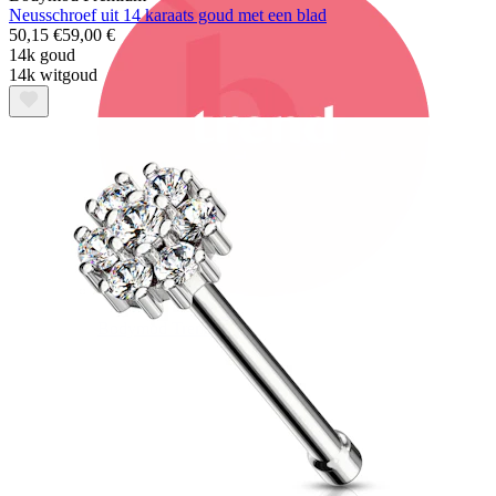
Neusschroef uit 14 karaats goud met een blad
50,15 €
59,00 €
14k goud
14k witgoud
Bodymod Trend