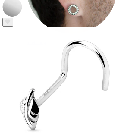
Stretching
14k gouden sieraden
Shop Titanium