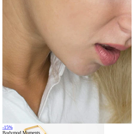
Bodymod Essentials
Koop 4, betaal 3
Shop per type
Sieraden type
-15%
Bodymod Moments