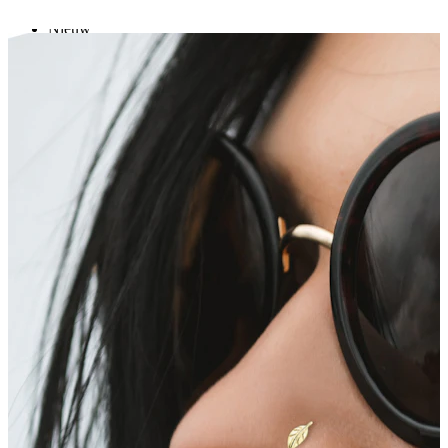
Nieuw
Koop 4, betaal 3
Shop Bodymod Moments
Brands
Brands