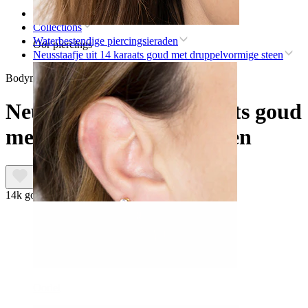
Home
Collections
Waterbestendige piercingsieraden
Oor piercings
Neusstaafje uit 14 karaats goud met druppelvormige steen
Bodymod Premium
Neusstaafje uit 14 karaats goud
met druppelvormige steen
14k goud
Oorlel