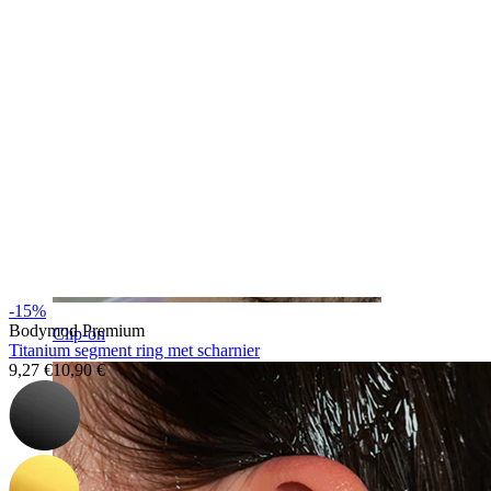
-15%
Bodymod Premium
Clip-on
Titanium segment ring met scharnier
9,27 €
10,90 €