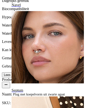
Dagelijks gebruik
Navel
Biocompatibiliteit
Hypoallergeen
Waterbestendigheid
Waterbestendig
Levensduur
Kan levenslang meegaan
Gemak van gebruik
Gebruikersvriendelijk
Lees meer
Productdetails
Septum
Naam:
Plug met koepelvorm uit zwarte agaat
SKU:
Plug-130