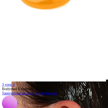
Clip-on
3 voor 2
Bodymod Essentials
Taperspiraal uit acryl in vele kleuren