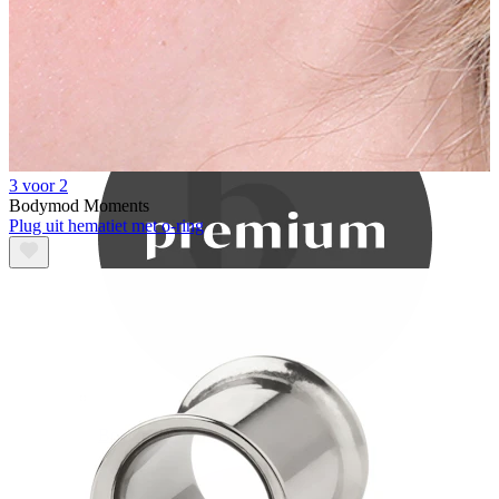
Bodymod Care
3 voor 2
Bodymod Moments
Plug uit hematiet met o-ring
Bodymod Premium