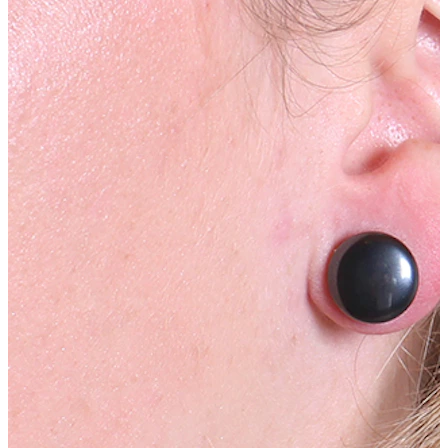
Nieuw
Koop 4, betaal 3
Shop Bodymod Moments
Brands
Brands