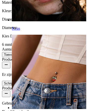
Materiaal:
Zwarte agaat
Kleur:
Zwart
Diameter van de stretch:
6 mm.
Diameter
:
Neus
Kies Diameter
6 mm
8 mm
10 mm
12 mm
14 mm
16 mm
Aantal: 1
Wijzigen
Toevoegen aan winkelwagen
Productbeoordelingen
Er zijn nog geen reviews voor dit product
Schrijf een review
Productkwaliteit
Gebruikshoeveelheid