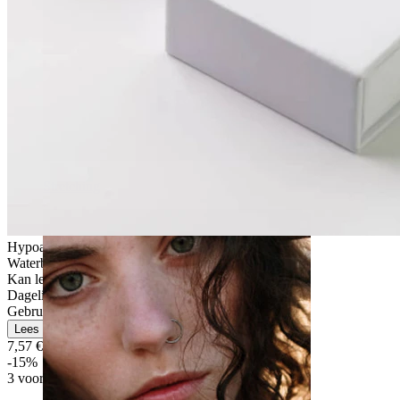
Stretching
Hypoallergeen
Waterbestendig
Kan levenslang meegaan
Dagelijks gebruik
Gebruikersvriendelijk
Lees meer
7,57 €
8,90 €
-15%
3 voor 2