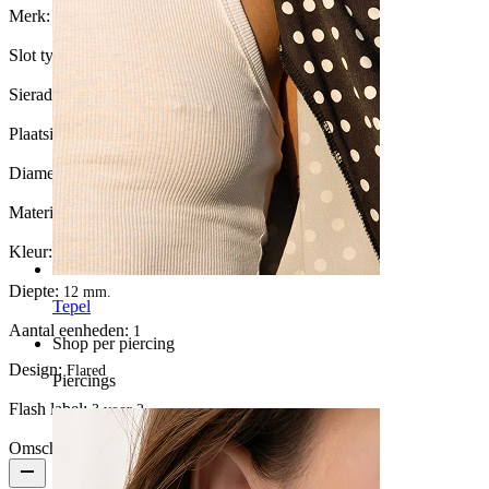
Merk:
Bodymod Trend
Slot type:
O-ring
Sieraden type:
Plug, Uitlopende plug
Plaatsing:
Stretching
Diameter van de stretch:
6 mm.
Materiaal:
Zwarte agaat
Kleur:
Zwart
Diepte:
12 mm.
Tepel
Aantal eenheden:
1
Shop per piercing
Design:
Flared
Piercings
Flash label:
3 voor 2
Omschrijving