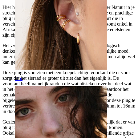
Hier heb je alweer de mogelijkheid een stuk uit Moeder Natuur in je
stretch te dragen. Hier hebben we namelijk een unieke en prachtige
plug uit echte zwarte agaatsteen. Agaat is een steensoort die in
verschillende kleuren bestaat, maar de zwarte variant komt enkel in
Afrika en Brazilie voor. Zwart agaat heeft zoals andere edelstenen
zijn eigen betekenis en eigenschappen.
Het zwart agaat werkt stabiliserend voor praktisch en logisch
denken. Verder heeft het een positief effect op persoonlijke moed,
innerlijke rust en veerkracht. Allen eigenschappen die men altijd wel
kan gebruiken.
Deze plug is voorzien met een koepelachtige voorkant die er voor
zorgt dat het sieraad er groter uit ziet dan het eigenlijk is. De
Oor
voorkant heeft namelijk randen die wat uitsteken over het deel wat
in het oor zit. De achterkant is echter helemaal vlak waardoor het
gemakkelijk in het oor in te brengen is, en daarna met de
bijgeleverde O-ring te fixeren is. Om de doelgroep voor deze plug te
verbreden, is de plug verkrijgbaar in vele maten, van 4mm tot 16mm
in doorsnede.
Gezien agaat een product van de natuur is, is het mogelijk dat er van
plug tot plug kleine kleur- en structuurverschillen voor komen.
Ookal heet het 'zwart' agaat, zijn er minstens 50 verschillende grijze