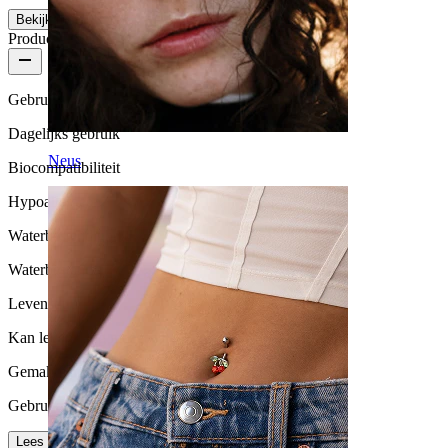
Bekijk meer
Productkwaliteit
Gebruikshoeveelheid
Dagelijks gebruik
Neus
Biocompatibiliteit
Hypoallergeen
Waterbestendigheid
Waterbestendig
Levensduur
Kan levenslang meegaan
Gemak van gebruik
Gebruikersvriendelijk
Lees meer