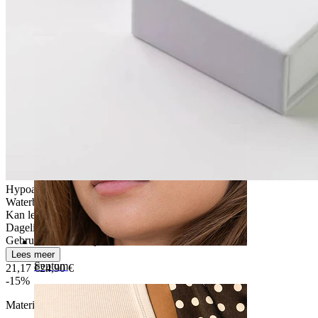
Navel
Hypoallergeen
Waterbestendig
Kan levenslang meegaan
Dagelijks gebruik
Gebruikersvriendelijk
Lees meer
Septum
21,17 €
24,90 €
-15%
Materiaal:
Titanium