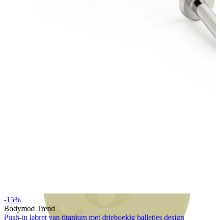
Bodymod Moments
-15%
Bodymod Trend
Push-in labret van titanium met driehoekig balletjes design