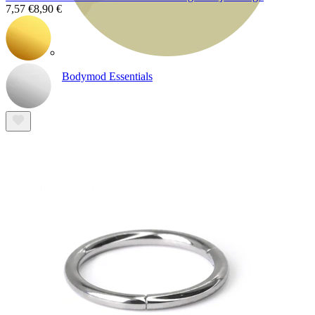
7,57 €
8,90 €
Bodymod Essentials
Koop 4, betaal 3
Shop per type
Sieraden type