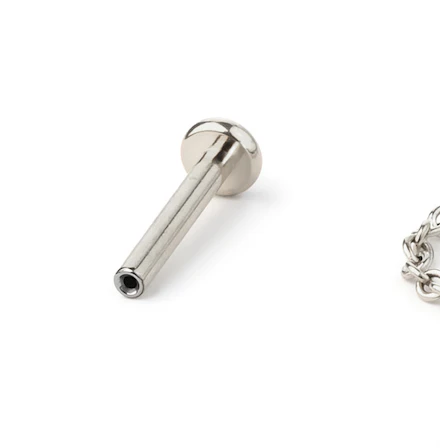
Conch
Daith