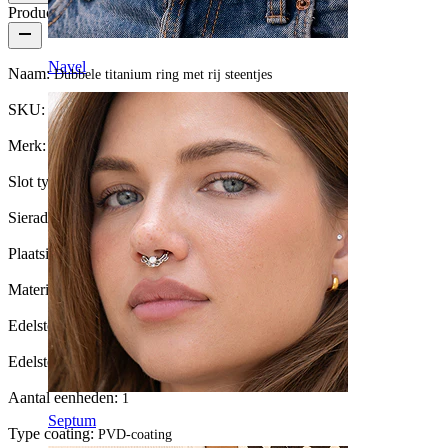
Productdetails
Navel
Naam:
Dubbele titanium ring met rij steentjes
SKU:
Ring-205
Merk:
Bodymod Premium
Slot type:
Scharnier
Sieraden type:
Ring, Illusie ring, Huggie
Plaatsing:
Tragus, Oorlel, Helix, Wenkbrauw, Conch
Materiaal:
Titanium
Edelsteen kleur:
Transparant
Edelsteen type:
Zirkonia
Aantal eenheden:
1
Septum
Type coating:
PVD-coating