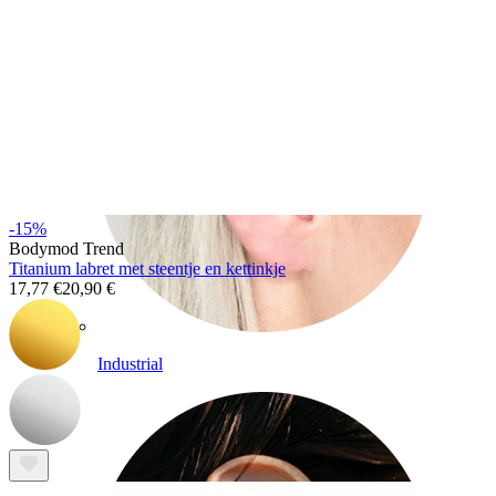
-15%
Bodymod Trend
Titanium labret met steentje en kettinkje
17,77 €
20,90 €
Industrial