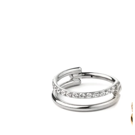
Stretching
14k gouden sieraden
Shop Titanium