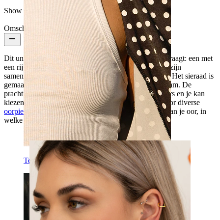
Show pair option:
Ja
Omschrijving
Dit unieke sieraad geeft de illusie dat je twee ringen draagt: een met
een rij kleine steentjes en een zonder. De twee ringen zijn
samengevoegd zodat je maar één piercing nodig hebt. Het sieraad is
gemaakt van titanium, is hypoallergeen en erg duurzaam. De
prachtige ring is verkrijgbaar in verschillende diameters en je kan
kiezen tussen goud en zilver. Deze ring is geschikt voor diverse
oorpiercings
en zal een betoverende toevoeging zijn aan je oor, in
welke piercing je 'm ook draagt.
Tepel