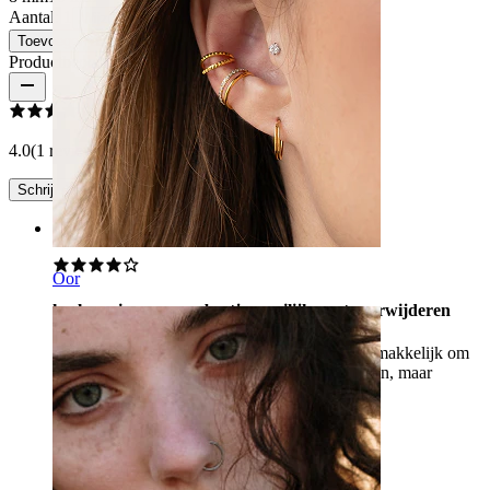
Aantal: 1
Wijzigen
Toevoegen aan winkelwagen
Productbeoordelingen
4.0
(1 reviews)
Schrijf een review
Rating
Oor
heel mooi, maar een beetje moeilijk om te verwijderen
De sierad is prachtig en zoals op de foto erg gemakkelijk om
te doen, maar een beetje moeilijk om af te nemen, maar
afgezien daarvan is de rest zeer goed!
valeria
Geverifieerde aankoop
Vertaald door AI
Toon origineel