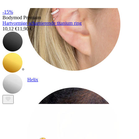
-15%
Bodymod Premium
Hartvormige scharnierende titanium ring
10,12 €
11,90 €
Helix