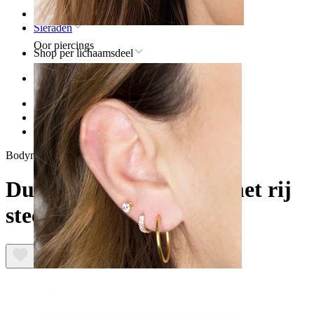
Home
Sieraden
Oor piercings
Shop per lichaamsdeel
Oor
Helix
Titanium sieraden voor helixpiercings
Dubbele titanium ring met rij steentjes
Bodymod Premium
Dubbele titanium ring met rij
steentjes
Oorlel