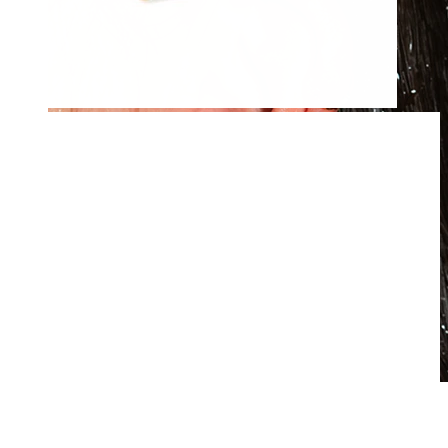
Waterbestendig
Oor piercings