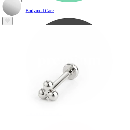
Bodymod Care
Bodymod Premium