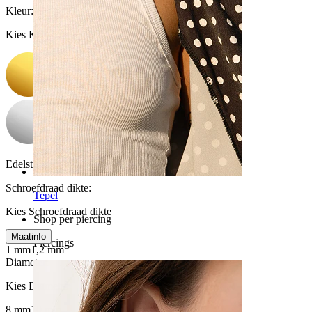
Kleur
:
Kies Kleur
Edelsteen kleur:
Transparant
Schroefdraad dikte
:
Tepel
Kies Schroefdraad dikte
Shop per piercing
Maatinfo
Piercings
1 mm
1,2 mm
Diameter
:
Kies Diameter
8 mm
10 mm