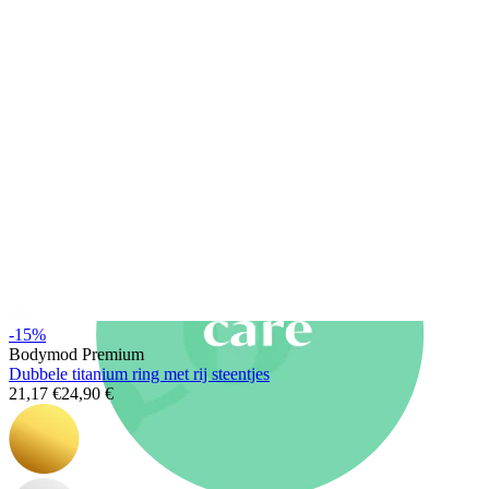
Nieuw
Koop 4, betaal 3
Shop Bodymod Moments
Brands
Brands
-15%
Bodymod Premium
Dubbele titanium ring met rij steentjes
21,17 €
24,90 €