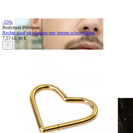
-15%
Bodymod Premium
Rechte staaf uit titanium met interne schroefdraad
7,57 €
8,90 €
Clip-on