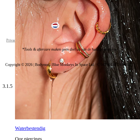
Netherlands
Privacybeleid
Cookie Instellingen
*Tools & aftercare maken geen deel uit van de huidige promotie.
Copyright © 2026 | Bodymod | Blue Monkeys In Space Ltd. | C 94794 | MT26944223 |
3.1.5
Waterbestendig
Oor piercings