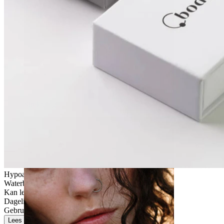
Stretching
Hypoallergeen
Waterbestendig
Kan levenslang meegaan
Dagelijks gebruik
Gebruikersvriendelijk
Lees meer