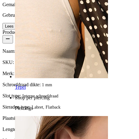
Gemak van gebruik
Gebruikersvriendelijk
Lees meer
Productdetails
Naam:
Zonnestraal-labret van titanium
SKU:
Labret-272
Merk:
Bodymod Trend
Schroefdraad dikte:
1 mm
Tepel
Slot type:
Interne schroefdraad
Shop per piercing
Sieraden type:
Labret, Flatback
Piercings
Plaatsing:
Tragus, Oorlel, Helix, Conch
Lengte:
6 mm