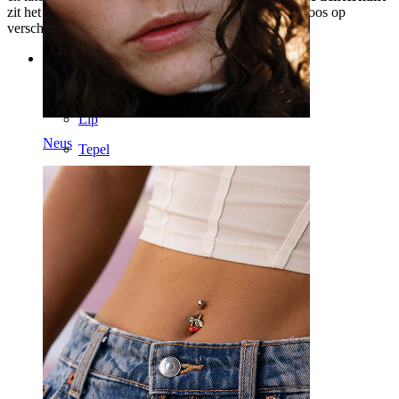
zit het comfortabel tegen de huid en werkt het moeiteloos op
verschillende plekken.
Categorieën
Navel
Lip
Neus
Tepel
Industrial
Dermal
Helix
Oor
Septum
14k Goud
Clip-on
Labret