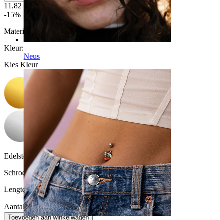
11,82 €
13,90 €
-15%
Materiaal:
Titanium
Kleur
:
Neus
Kies Kleur
Edelsteen kleur:
Transparant
Schroefdraad dikte:
1 mm
Lengte:
6 mm
Aantal: 1
Wijzigen
Toevoegen aan winkelwagen