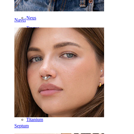
Tong
Neus
Navel
Tragus
Recht staafje
Rook
Daith
Hoefijzer
Ring
Gereedschappen
Gebogen staafje
Oorlel
Titanium
Septum