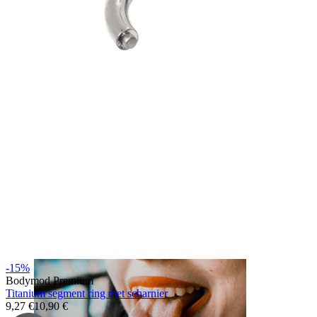
Lip
-15%
Bodymod Premium
Titanium segment ring met scharnier
9,27 €
10,90 €