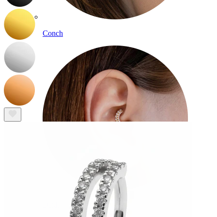
Conch
Daith