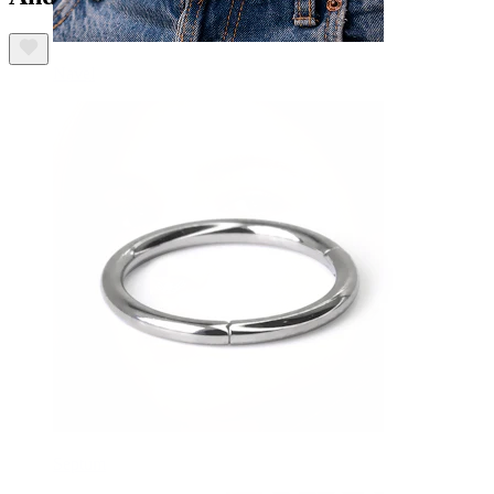
Navel
Septum