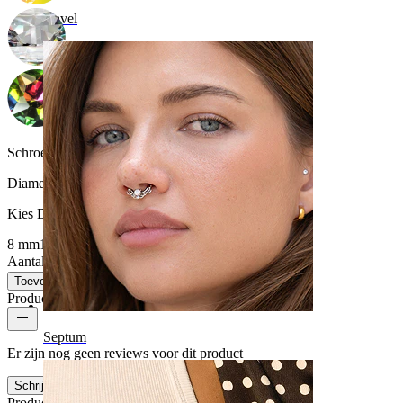
Navel
Schroefdraad dikte:
1,2 mm
Diameter
:
Kies Diameter
8 mm
10 mm
Aantal: 1
Wijzigen
Toevoegen aan winkelwagen
Productbeoordelingen
Septum
Er zijn nog geen reviews voor dit product
Schrijf een review
Productkwaliteit