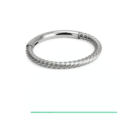
Nieuw
Koop 4, betaal 3
Shop Bodymod Moments
Brands
Brands