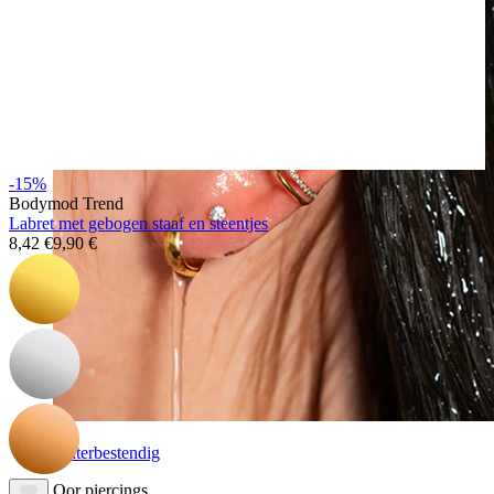
-15%
Bodymod Trend
Labret met gebogen staaf en steentjes
8,42 €
9,90 €
Waterbestendig
Oor piercings