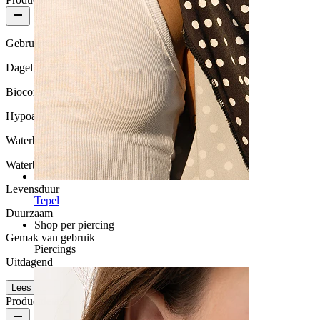
Gebruikshoeveelheid
Dagelijks gebruik
Biocompatibiliteit
Hypoallergeen
Waterbestendigheid
Waterbestendig
Levensduur
Tepel
Duurzaam
Shop per piercing
Gemak van gebruik
Piercings
Uitdagend
Lees meer
Productdetails