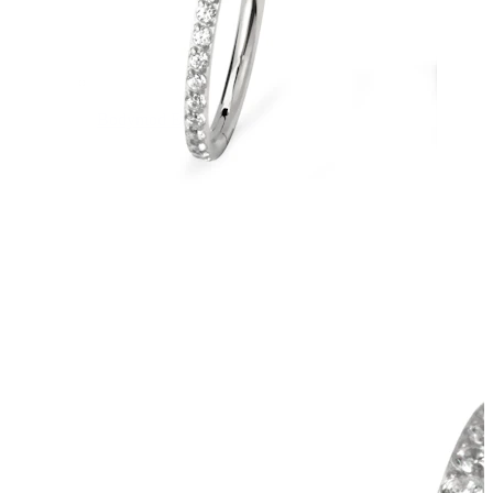
Bodymod Essentials
Koop 4, betaal 3
Shop per type
Sieraden type