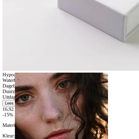
Stretching
Hypoallergeen
Waterbestendig
Dagelijks gebruik
Duurzaam
Uitdagend
Lees meer
16,92 €
19,90 €
-15%
Materiaal:
Titanium
Kleur
: