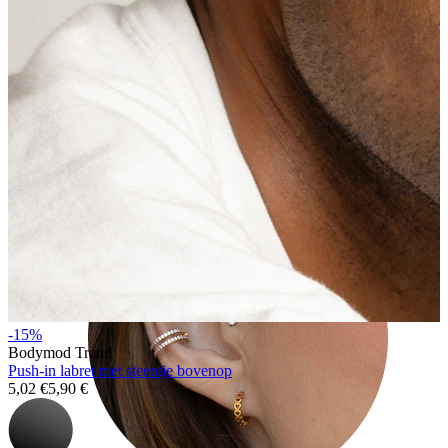
Tragus
-15%
Bodymod Trend
Push-in labret met steentje bovenop
5,02 €
5,90 €