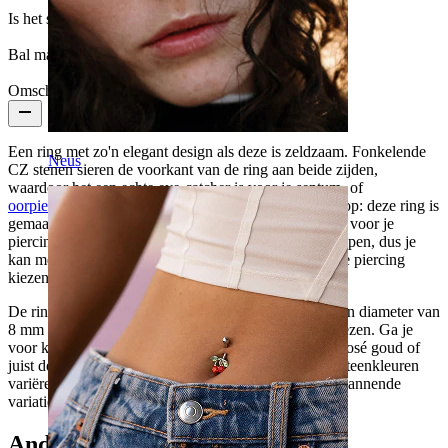
Is het sieraad gecoat?:
Ja, het hele sieraad
Bal maat:
3 mm
Omschrijving
Een ring met zo'n elegant design als deze is zeldzaam. Fonkelende
Neus
CZ stenen sieren de voorkant van de ring aan beide zijden,
waardoor het een echte eye-catcher is voor je septum- of
oorpiercings
. Maar het goede nieuws houdt daar niet op: deze ring is
gemaakt van G23 titanium, dus je krijgt echt het beste voor je
piercing. Titanium sieraden zijn veilig voor alle huidtypen, dus je
kan met een gerust hart hypoallergeen titanium voor je piercing
kiezen.
De ring is verkrijgbaar in een dikte van 1.2 mm, en een diameter van
8 mm of 10 mm. Je kan ook je favoriete kleuroptie kiezen. Ga je
voor klassiek goud of zilver, of heeft de romantische rosé goud of
juist de mysterieuze zwarte ring je hart gestolen? De steenkleuren
variëren ook tussen de ringkleuren waardoor je een spannende
variatie krijgt.
Anderen kochten ook