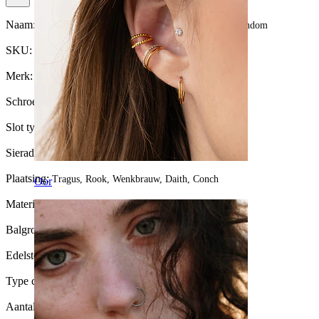
Naam:
Ring uit titanium met naar voren gerichte stenen rondom
SKU:
Ring-55
Merk:
Bodymod Trend
Schroefdraad dikte:
1,2 mm
Slot type:
Captive bead ring
Sieraden type:
Ring
Plaatsing:
Tragus, Rook, Wenkbrauw, Daith, Conch
Oor
Materiaal:
Titanium
Balgrootte:
3 mm.
Edelsteen type:
Zirkonia
Type coating:
PVD-coating
Aantal eenheden:
1