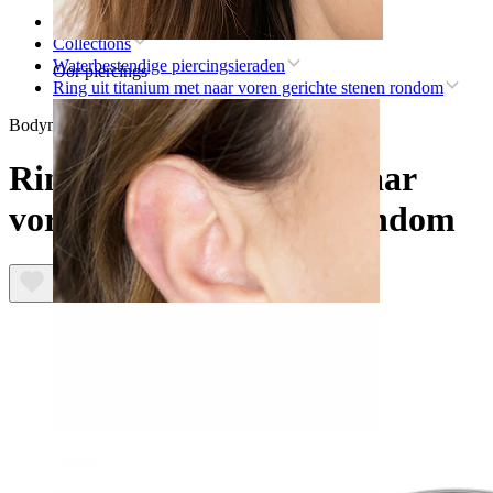
Home
Collections
Waterbestendige piercingsieraden
Oor piercings
Ring uit titanium met naar voren gerichte stenen rondom
Bodymod Trend
Ring uit titanium met naar
voren gerichte stenen rondom
Oorlel