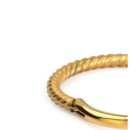
Bodymod Care
Bodymod Premium