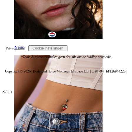
Netherlands
Neus
Privacybeleid
Cookie Instellingen
*Tools & aftercare maken geen deel uit van de huidige promotie.
Copyright © 2026 | Bodymod | Blue Monkeys In Space Ltd. | C 94794 | MT26944223 |
3.1.5