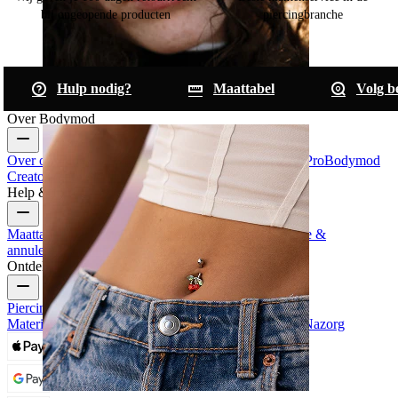
bij ongeopende producten
piercingbranche
Hulp nodig?
Maattabel
Volg be
Neus
Over Bodymod
Over ons
Blog
Voorwaarden
Contacteer ons
Bodymod Pro
Bodymod
Creators
Bodymod Reviews
Help & Info
Maattabel
Volg bestelling
Informatie levering
Teruggave &
annuleren
Betaling
Mijn account
Bodymod support
Ontdek
Piercing Sieraad Types
Piercing Sieraad
Materialen
Veelvoorkomende Piercing Problemen en Nazorg