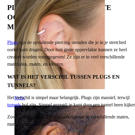
PLUGS VOOR GESTRETCHTE
OORLELLEN: ONTDEK
MATERIALEN EN STIJLEN
Plugs
zijn de opvallende piercing sieraden die je in je stretched
oorlel kunt dragen. Door hun grote oppervlakte kunnen ze heel
creatief worden vormgegeven! Ze zijn er in veel verschillende
materialen, maten, en kleuren.
WAT IS HET VERSCHIL TUSSEN PLUGS EN
TUNNELS?
Het verschil is simpel maar belangrijk. Plugs zijn massief, terwijl
Helix
tunnels
hol zijn. Simpel gezegd; je kunt door een tunnel heen kijke
Zowel plugs als tunnels zijn verkrijgbaar in verschillende maten,
materialen en uitvoeringen.