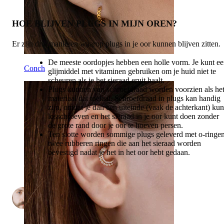
HOE BLIJVEN PLUGS IN MIJN OREN?
Er zijn drie manieren waarop plugs in je oor kunnen blijven zitten.
De meeste oordopjes hebben een holle vorm. Je kunt e
Conch
glijmiddel met vitaminen gebruiken om je huid niet te
scheuren als je het sieraad eruit haalt.
Plugs kunnen van schroefdraad worden voorzien als he
materiaal dat toelaat. Schroefdraad in plugs kan handig
zijn, omdat je dan een uiteinde (vaak de achterkant) kun
losschroeven en het sieraad in je oor kunt doen zonder
de grote rand door je oor te hoeven persen.
Ten slotte worden sommige plugs geleverd met o-ringen
twee rubberen ringen die aan het sieraad worden
bevestigd nadat je het in het oor hebt gedaan.
door
2