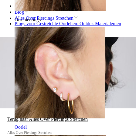
Home
Blog
Alles Over Piercings Stretchen
Oor piercings
Plugs voor Gestretchte Oorlellen: Ontdek Materialen en
Stijlen
Terug naar Alles Over Piercings Stretchen
Oorlel
Alles Over Piercings Stretchen