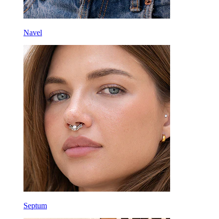
Navel
Septum