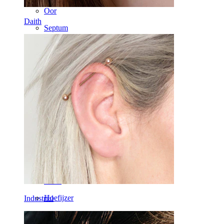
Oor
Daith
Septum
14k Goud
Clip-on
Labret
Tong
Neus
Tragus
Recht staafje
Rook
Daith
Hoefijzer
Industrial
Ring