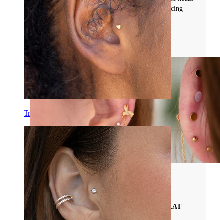
is voor duurzame, nikkelvrije en stijlvolle piercing
sieraden.
Lees meer
Tragus
Alles Over Labret Piercings
ALLES WAT JE MOET WETEN OVER FLAT
BACK OORBELLEN