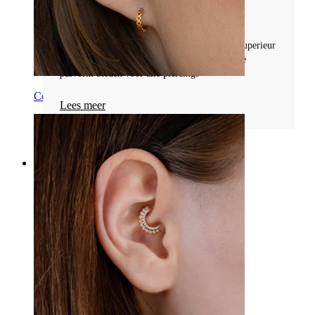
#Labret
Ontdek waarom flat back oorbellen (labrets) superieur
comfort, hypoallergeen materiaal en een goede
pasvorm bieden voor alle piercings
Conch
Lees meer
Categorieën
Navel
Lip
Tepel
Industrial
Dermal
Helix