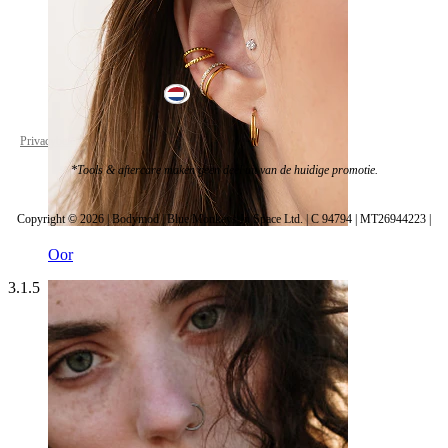
Netherlands
Privacybeleid
Cookie Instellingen
*Tools & aftercare maken geen deel uit van de huidige promotie.
Copyright © 2026 | Bodymod | Blue Monkeys In Space Ltd. | C 94794 | MT26944223 |
Oor
3.1.5