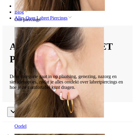
Home
Blog
Alles Over Labret Piercings
Oor piercings
ALLES OVER LABRET
PIERCINGS
Deze categorie gaat in op plaatsing, genezing, nazorg en
sieradenopties, zodat je alles ontdekt over labretpiercings en
hoe je ze comfortabel kunt dragen.
Alles Over Labret Piercings
Oorlel