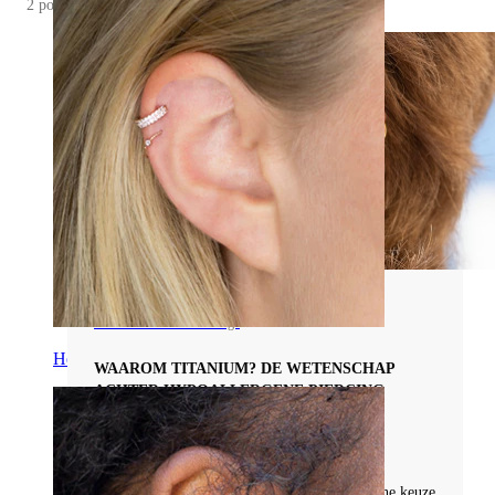
2 posts
Alles Over Labret Piercings
Helix
WAAROM TITANIUM? DE WETENSCHAP
ACHTER HYPOALLERGENE PIERCING
SIERADEN
#Labret
Ontdek waarom titanium de beste hypoallergene keuze