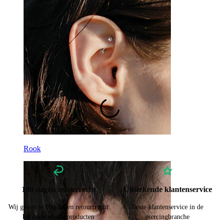
Gereedschappen
Gebogen staafje
Oorlel
Titanium
Rook
100 dagen retourrecht
Uitstekende klantenservice
Wij geven je 100 dagen retourrrecht
Beste klantenservice in de
bij ongeopende producten
piercingbranche