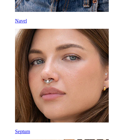
Navel
Septum