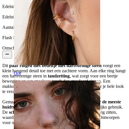
Edelsteen kleur:
Transparant
Edelsteen type:
Zirkonia
Aantal eenheden:
1
Flash label:
3 voor 2
Omschrijving
Dit
paar ringen met bedeltje met hartvormige steen
voegt een
klein hangend detail toe met een zachtere vorm. Aan elke ring hangt
Oor
een hartvormige steen in
tandzetting
, wat zorgt voor een beetje
beweging en een speelsere touch dan standaard ringen. Een
makkelijke manier om iets extra’s toe te voegen zonder je hele look
te veranderen. Verkrijgbaar in goud- en zilverkleur.
Gemaakt van
chirurgisch staal
, zijn ze
geschikt voor de meeste
huidtypes, waterbestendig
en
duurzaam
voor dagelijks gebruik.
De
scharnierluiting
klikt makkelijk dicht en blijft stevig zitten,
waardoor je ze simpel omdoet en gewoon laat zitten. Ontworpen
voor oorlelpiercings en verkocht als een paar.