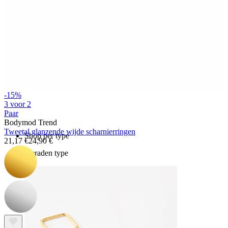
Bodymod Essentials
-15%
Koop 4, betaal 3
3 voor 2
Paar
Bodymod Trend
Tweetal glanzende wijde scharnierringen
Shop per type
21,17 €
24,90 €
Sieraden type