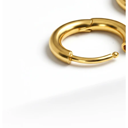
Nieuw
Koop 4, betaal 3
Shop Bodymod Moments
Brands
Brands