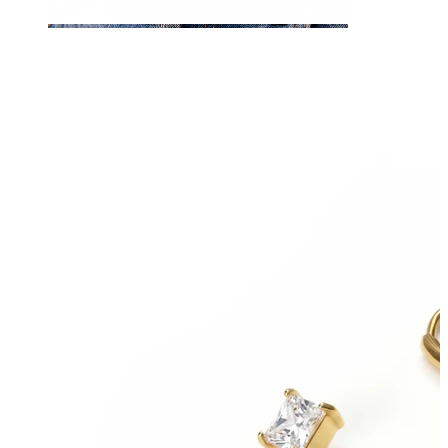
Navel
Septum