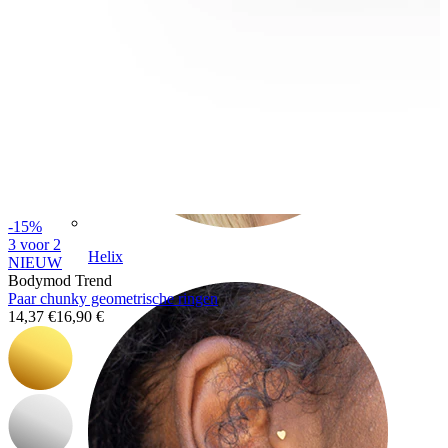
-15%
3 voor 2
Helix
NIEUW
Bodymod Trend
Paar chunky geometrische ringen
14,37 €
16,90 €