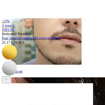
-15%
3 voor 2
NIEUW
Bodymod Premium
Paar titanium ringen met zoetwaterparel
21,17 €
24,90 €
Clip-on