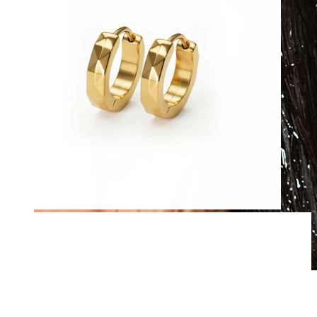
Waterbestendig
Oor piercings