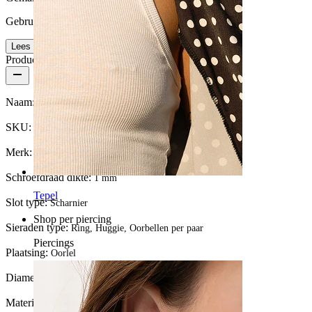
Gebruikersvriendelijk
Lees meer
Productdetails
Naam:
Paar ringen met bedeltje met hartvormige steen
SKU:
Ring-265
Merk:
Bodymod Trend
Schroefdraad dikte:
1 mm
Tepel
Slot type:
Scharnier
Shop per piercing
Sieraden type:
Ring, Huggie, Oorbellen per paar
Piercings
Plaatsing:
Oorlel
Diameter:
10 mm
Materiaal:
Chirurgisch staal