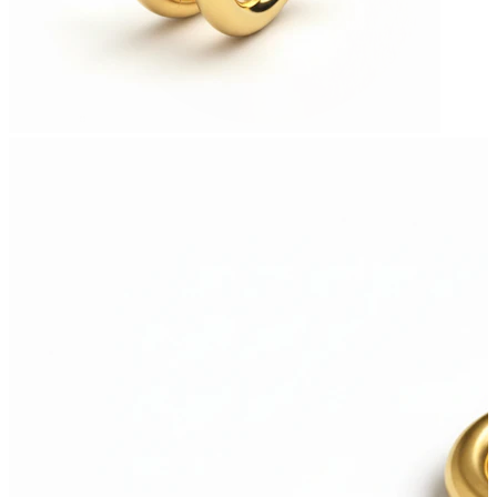
Stretching
14k gouden sieraden
Shop Titanium