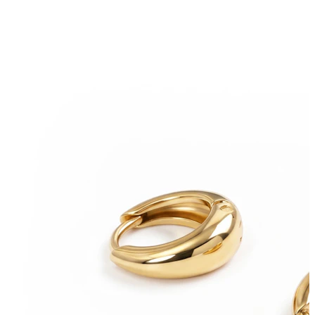
Conch
Daith