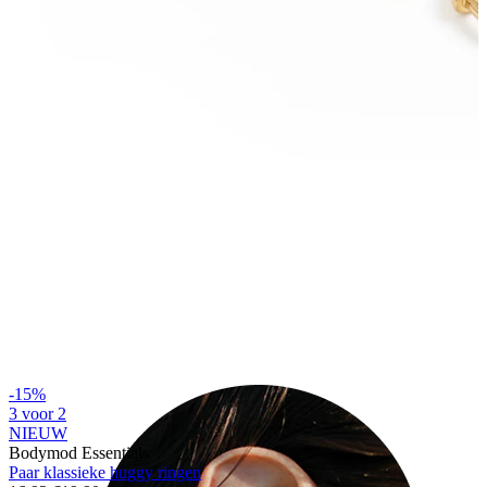
Industrial
-15%
3 voor 2
NIEUW
Bodymod Essentials
Paar klassieke huggy ringen