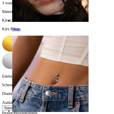
3 voor 2
Materiaal:
Chirurgisch staal
Kleur
:
Kies Kleur
Neus
Edelsteen kleur:
Transparant
Schroefdraad dikte:
1 mm
Diameter:
10 mm
Aantal: 1
Wijzigen
Toevoegen aan winkelwagen
Productbeoordelingen