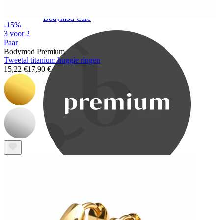
Bodymod Care
-15%
3 voor 2
Paar
Bodymod Premium
Tweetal titanium huggie ringen
15,22 €
17,90 €
Bodymod Premium