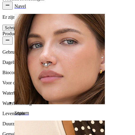
Navel
Er zijn nog geen reviews voor dit product
Schrijf een review
Productkwaliteit
Gebruikshoeveelheid
Dagelijks gebruik
Biocompatibiliteit
Voor de meeste huidtypes
Waterbestendigheid
Waterbestendig
Septum
Levensduur
Duurzaam
Gemak van gebruik