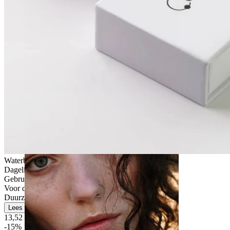
Stretching
Waterbestendig
Dagelijks gebruik
Gebruikersvriendelijk
Voor de meeste huidtypes
Duurzaam
Lees meer
13,52 €
15,90 €
-15%