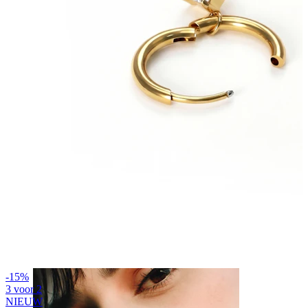
Tepel
-15%
3 voor 2
NIEUW